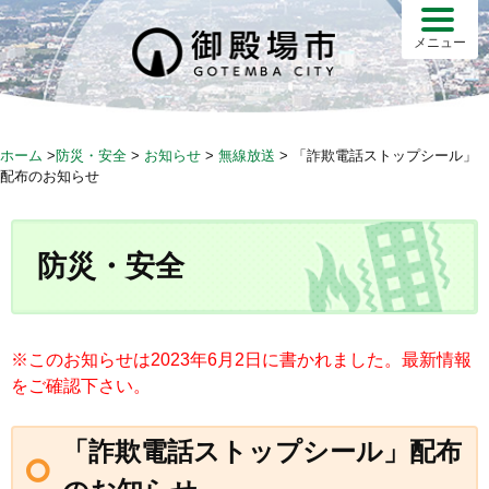
S
k
メニュー
i
p
t
o
ホーム
>
防災・安全
>
お知らせ
>
無線放送
>
「詐欺電話ストップシール」
c
配布のお知らせ
o
n
t
防災・安全
e
n
t
※このお知らせは2023年6月2日に書かれました。最新情報
をご確認下さい。
「詐欺電話ストップシール」配布