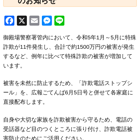
のお知らせ
F
X
E
M
Li
a
m
e
n
御殿場警察署管内において、令和5年1月～5月に特殊
c
ail
ss
e
詐欺が11件発生し、合計で約1500万円の被害が発生
e
e
するなど、例年に比べて特殊詐欺の被害が増加して
b
n
います。
o
g
o
er
被害を未然に防止するため、「詐欺電話ストップシ
k
ール」を、広報ごてんば6月5日号と併せて各家庭に
直接配布します。
自身や大切な家族を詐欺被害から守るため、電話の
受話器など目のつくところに張り付け、詐欺電話被
害防止のためにご活用ください。