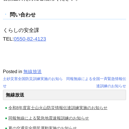
問い合わせ
くらしの安全課
TEL:
0550-82-4123
Posted in
無線放送
土砂災害全国防災訓練実施のお知ら
同報無線による全国一斉緊急情報伝
投
せ
達訓練のお知らせ
無線放送
稿
ナ
令和8年度富士山火山防災情報伝達訓練実施のお知らせ
ビ
同報無線による緊急地震速報訓練のお知らせ
ゲ
夏の交通安全県民運動実施のお知らせ