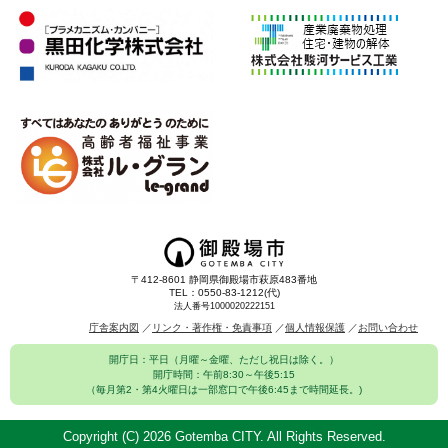
〒412-8601 静岡県御殿場市萩原483番地
TEL：0550-83-1212(代)
法人番号1000020222151
庁舎案内図
リンク・著作権・免責事項
個人情報保護
お問い合わせ
開庁日：平日（月曜～金曜、ただし祝日は除く。）
開庁時間：午前8:30～午後5:15
（毎月第2・第4火曜日は一部窓口で午後6:45まで時間延長。)
Copyright (C)
2026 Gotemba CITY. All Rights Reserved.