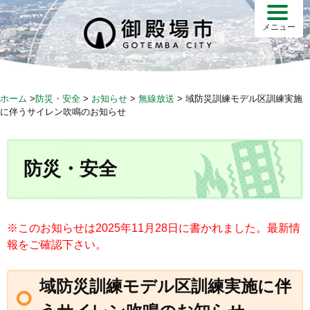
S
k
メニュー
i
p
t
o
ホーム
>
防災・安全
>
お知らせ
>
無線放送
>
域防災訓練モデル区訓練実施
c
に伴うサイレン吹鳴のお知らせ
o
n
t
防災・安全
e
n
t
※このお知らせは2025年11月28日に書かれました。最新情
報をご確認下さい。
域防災訓練モデル区訓練実施に伴