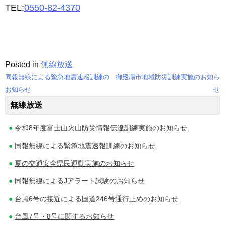
TEL:
0550-82-4370
Posted in
無線放送
同報無線による緊急地震速報訓練の
御殿場市地域防災訓練実施のお知ら
投
お知らせ
せ
無線放送
稿
ナ
令和8年度富士山火山防災情報伝達訓練実施のお知らせ
ビ
同報無線による緊急地震速報訓練のお知らせ
ゲ
夏の交通安全県民運動実施のお知らせ
同報無線によるJアラート試験のお知らせ
ー
台風6号の接近による国道246号通行止めのお知らせ
シ
台風7号・8号に関するお知らせ
ョ