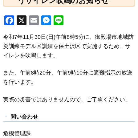
うサイレン吹鳴のお知らせ
F
X
E
M
Li
a
m
e
n
令和7年11月30日(日)午前8時5分に、御殿場市地域防
c
ail
ss
e
災訓練モデル区訓練を保土沢区で実施するため、サ
e
e
イレンを吹鳴します。
b
n
o
g
また、午前8時20分、午前9時10分に避難指示の放送
o
er
を行います。
k
実際の災害ではありませんので、ご了承ください。
問い合わせ
危機管理課