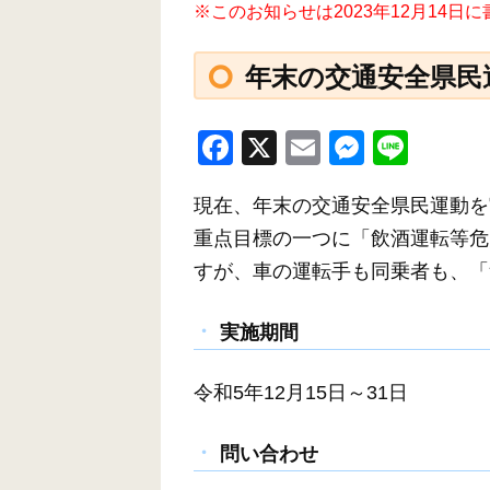
※このお知らせは2023年12月14
年末の交通安全県民
F
X
E
M
Li
a
m
e
n
現在、年末の交通安全県民運動を
c
ail
ss
e
重点目標の一つに「飲酒運転等危
e
e
すが、車の運転手も同乗者も、「
b
n
o
g
実施期間
o
er
k
令和5年12月15日～31日
問い合わせ