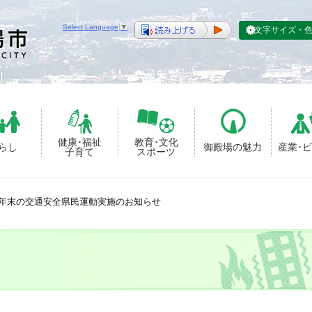
Select Language
▼
文字サイズ・
健康･福祉
教育･文化
らし
御殿場の魅力
産業･
子育て
スポーツ
年末の交通安全県民運動実施のお知らせ