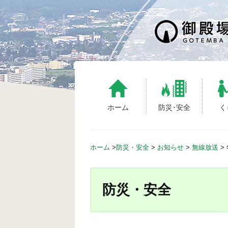
S
k
i
p
t
o
c
o
n
ホーム
防災･安全
く
t
e
n
ホーム
>
防災・安全
>
お知らせ
>
無線放送
>
t
防災・安全