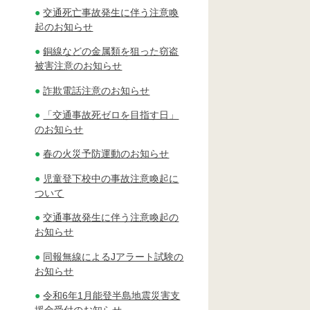
交通死亡事故発生に伴う注意喚
起のお知らせ
銅線などの金属類を狙った窃盗
被害注意のお知らせ
詐欺電話注意のお知らせ
「交通事故死ゼロを目指す日」
のお知らせ
春の火災予防運動のお知らせ
児童登下校中の事故注意喚起に
ついて
交通事故発生に伴う注意喚起の
お知らせ
同報無線によるJアラート試験の
お知らせ
令和6年1月能登半島地震災害支
援金受付のお知らせ