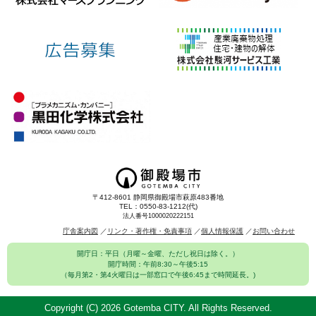
〒412-8601 静岡県御殿場市萩原483番地
TEL：0550-83-1212(代)
法人番号1000020222151
庁舎案内図
リンク・著作権・免責事項
個人情報保護
お問い合わせ
開庁日：平日（月曜～金曜、ただし祝日は除く。）
開庁時間：午前8:30～午後5:15
（毎月第2・第4火曜日は一部窓口で午後6:45まで時間延長。)
Copyright (C)
2026 Gotemba CITY. All Rights Reserved.