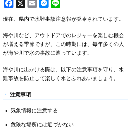
F
X
E
M
Li
a
m
e
n
現在、県内で水難事故注意報が発令されています。
c
ail
ss
e
e
e
海や川など、アウトドアでのレジャーを楽しむ機会
b
n
が増える季節ですが、この時期には、毎年多くの人
o
g
が海や川で水の事故に遭っています。
o
er
k
海や川に出かける際は、以下の注意事項を守り、水
難事故を防止して楽しく水とふれあいましょう。
注意事項
気象情報に注意する
危険な場所には近づかない