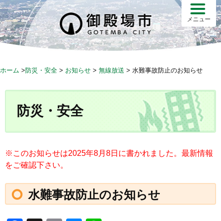
S
k
メニュー
i
p
t
o
ホーム
>
防災・安全
>
お知らせ
>
無線放送
>
水難事故防止のお知らせ
c
o
n
防災・安全
t
e
n
t
※このお知らせは2025年8月8日に書かれました。最新情報
をご確認下さい。
水難事故防止のお知らせ