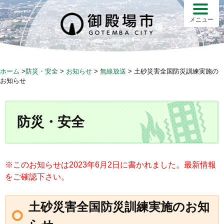
S
k
メニュー
i
p
t
o
ホーム
>
防災・安全
>
お知らせ
>
無線放送
>
土砂災害全国防災訓練実施の
c
お知らせ
o
n
t
防災・安全
e
n
t
※このお知らせは2023年6月2日に書かれました。最新情報
をご確認下さい。
土砂災害全国防災訓練実施のお知