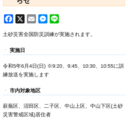
らせ
F
X
E
M
Li
a
m
e
n
土砂災害全国防災訓練が実施されます。
c
ail
ss
e
e
e
実施日
b
n
o
g
令和5年6月4日(日) ※9:20、9:45、10:30、10:55に訓
o
er
練放送を実施します
k
市内対象地区
萩蕪区、沼田区、二子区、中山上区、中山下区(土砂
災害警戒区域)居住者