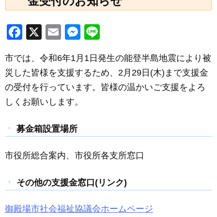
金受付のお知らせ
F
X
E
M
Li
a
m
e
n
市では、令和6年1月1日発生の能登半島地震により被
c
ail
ss
e
災した皆様を支援するため、2月29日(木)まで支援金
e
e
の受付を行っています。皆様の温かいご支援をよろ
b
n
しくお願いします。
o
g
o
er
募金箱設置場所
k
市役所総合案内、市役所各支所窓口
その他の支援金窓口(リンク)
御殿場市社会福祉協議会ホームページ