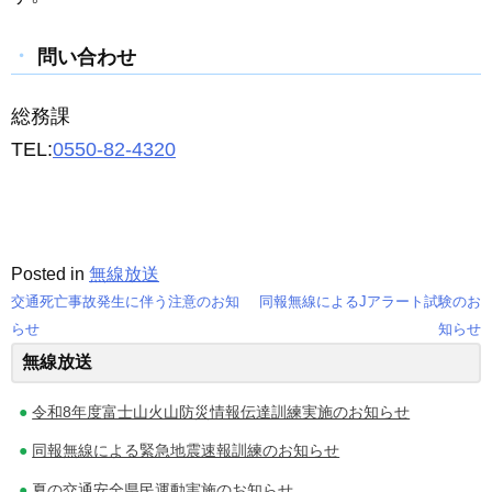
問い合わせ
総務課
TEL:
0550-82-4320
Posted in
無線放送
交通死亡事故発生に伴う注意のお知
同報無線によるJアラート試験のお
投
らせ
知らせ
無線放送
稿
ナ
令和8年度富士山火山防災情報伝達訓練実施のお知らせ
ビ
同報無線による緊急地震速報訓練のお知らせ
ゲ
夏の交通安全県民運動実施のお知らせ