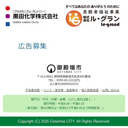
〒412-8601 静岡県御殿場市萩原483番地
TEL：0550-83-1212(代)
法人番号1000020222151
庁舎案内図
リンク・著作権・免責事項
個人情報保護
お問い合わせ
開庁日：平日（月曜～金曜、ただし祝日は除く。）
開庁時間：午前8:30～午後5:15
（毎月第2・第4火曜日は一部窓口で午後6:45まで時間延長。)
Copyright (C)
2026 Gotemba CITY. All Rights Reserved.