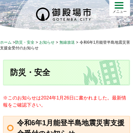
S
k
メニュー
i
p
t
o
ホーム
>
防災・安全
>
お知らせ
>
無線放送
>
令和6年1月能登半島地震災害
c
支援金受付のお知らせ
o
n
t
防災・安全
e
n
t
※このお知らせは2024年1月26日に書かれました。最新情
報をご確認下さい。
令和6年1月能登半島地震災害支援