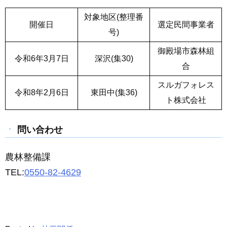
対象地区(整理番
開催日
選定民間事業者
号)
御殿場市森林組
令和6年3月7日
深沢(集30)
合
スルガフォレス
令和8年2月6日
東田中(集36)
ト株式会社
問い合わせ
農林整備課
TEL:
0550-82-4629