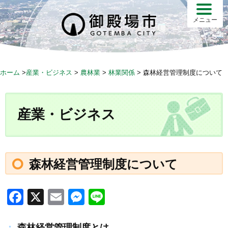
S
k
メニュー
i
p
t
o
ホーム
>
産業・ビジネス
>
農林業
>
林業関係
>
森林経営管理制度について
c
o
n
産業・ビジネス
t
e
n
t
森林経営管理制度について
F
X
E
M
Li
a
m
e
n
森林経営管理制度とは