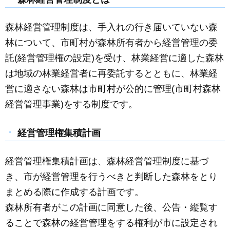
c
ail
ss
e
e
e
森林経営管理制度は、手入れの行き届いていない森
b
n
林について、市町村が森林所有者から経営管理の委
o
g
託(経営管理権の設定)を受け、林業経営に適した森林
o
er
は地域の林業経営者に再委託するとともに、林業経
k
営に適さない森林は市町村が公的に管理(市町村森林
経営管理事業)をする制度です。
経営管理権集積計画
経営管理権集積計画は、森林経営管理制度に基づ
き、市が経営管理を行うべきと判断した森林をとり
まとめる際に作成する計画です。
森林所有者がこの計画に同意した後、公告・縦覧す
ることで森林の経営管理をする権利が市に設定され