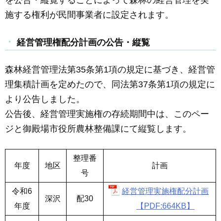
施する権利が民間事業者に設定されます。
経営管理権配分計画の公告・縦覧
森林経営管理法第35条第1項の規定に基づき、経営管
理集積計画を定めたので、同法第37条第1項の規定に
より公告しました。
公告後、経営管理実施権の存続期間中は、このペー
ジと御殿場市役所農林整備課にて縦覧します。
整理番
年度
地区
計画
号
令和6
経営管理実施権配分計画
深沢
配30
年度
【PDF:664KB】