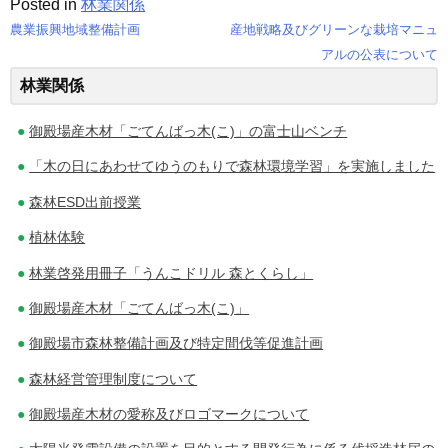
Posted in
林業関係
農業振興地域整備計画
産地戦略及びグリーンな栽培マニュ
投
アルの公表について
林業関係
稿
ナ
御殿場産木材「ごてんばっ木(こ)」の富士山ベンチ
ビ
「木の日にあわせてゆうのもりで森林環境学習」を実施しました
ゲ
森林ESD出前授業
植林体験
ー
林業啓発用冊子「うんこドリル 森とくらし」
シ
御殿場産木材「ごてんばっ木(こ)」
ョ
御殿場市森林整備計画及び特定間伐等促進計画
ン
森林経営管理制度について
御殿場産木材の愛称及びロゴマークについて