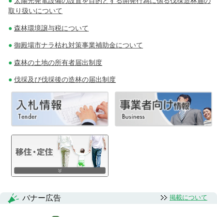
太陽光発電設備の設置を目的とする開発行為に係る伐採造林届の
取り扱いについて
森林環境譲与税について
御殿場市ナラ枯れ対策事業補助金について
森林の土地の所有者届出制度
伐採及び伐採後の造林の届出制度
バナー広告
掲載について