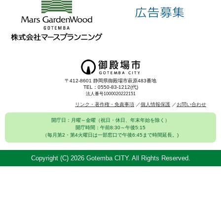
〒412-8601 静岡県御殿場市萩原483番地
TEL：0550-83-1212(代)
法人番号1000020222151
リンク・著作権・免責事項
個人情報保護
お問い合わせ
開庁日：月曜～金曜（祝日・休日、年末年始を除く）
開庁時間：午前8:30～午後5:15
（毎月第2・第4火曜日は一部窓口で午後6:45まで時間延長。)
Copyright (C)
2026 Gotemba CITY. All Rights Reserved.