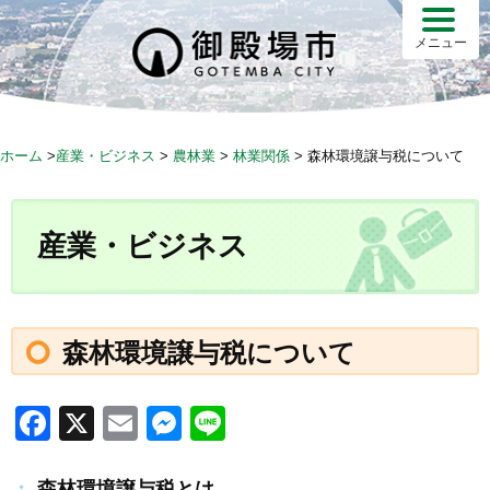
S
k
メニュー
i
p
t
o
ホーム
>
産業・ビジネス
>
農林業
>
林業関係
>
森林環境譲与税について
c
o
n
産業・ビジネス
t
e
n
t
森林環境譲与税について
F
X
E
M
Li
a
m
e
n
森林環境譲与税とは