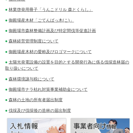
ー
林業啓発用冊子「うんこドリル 森とくらし」
シ
御殿場産木材「ごてんばっ木(こ)」
ョ
御殿場市森林整備計画及び特定間伐等促進計画
ン
森林経営管理制度について
御殿場産木材の愛称及びロゴマークについて
太陽光発電設備の設置を目的とする開発行為に係る伐採造林届の
取り扱いについて
森林環境譲与税について
御殿場市ナラ枯れ対策事業補助金について
森林の土地の所有者届出制度
伐採及び伐採後の造林の届出制度