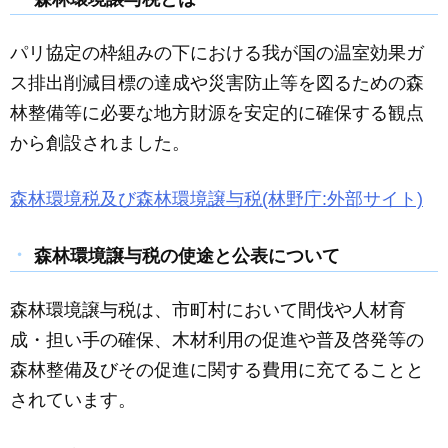
c
ail
ss
e
e
e
パリ協定の枠組みの下における我が国の温室効果ガ
b
n
ス排出削減目標の達成や災害防止等を図るための森
o
g
林整備等に必要な地方財源を安定的に確保する観点
o
er
から創設されました。
k
森林環境税及び森林環境譲与税(林野庁:外部サイト)
森林環境譲与税の使途と公表について
森林環境譲与税は、市町村において間伐や人材育
成・担い手の確保、木材利用の促進や普及啓発等の
森林整備及びその促進に関する費用に充てることと
されています。