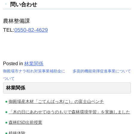
問い合わせ
農林整備課
TEL:
0550-82-4629
Posted in
林業関係
御殿場市ナラ枯れ対策事業補助金に
多面的機能発揮促進事業について
投
ついて
林業関係
稿
ナ
御殿場産木材「ごてんばっ木(こ)」の富士山ベンチ
ビ
「木の日にあわせてゆうのもりで森林環境学習」を実施しました
ゲ
森林ESD出前授業
植林体験