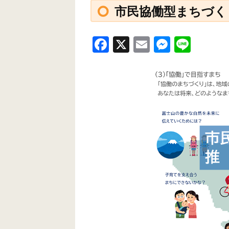
市民協働型まちづく
F
X
E
M
Li
a
m
e
n
c
ail
ss
e
e
e
b
n
o
g
o
er
k