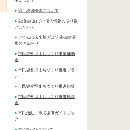
例について
認可地縁団体について
自治会(区)での個人情報の取り扱
いについて
ごてんば未来塾(第3期)参加者募
集のお知らせ
市民協働型まちづくり事業補助
金
市民協働型まちづくり推進プラ
ン
市民協働型まちづくり推進指針
市民協働型まちづくり推進協議
会
市民活動・市民協働ガイドブッ
ク
自治会(区)について