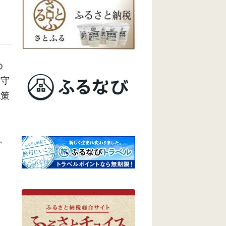
め
て守
施策
、