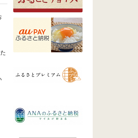
お
く
るた
い