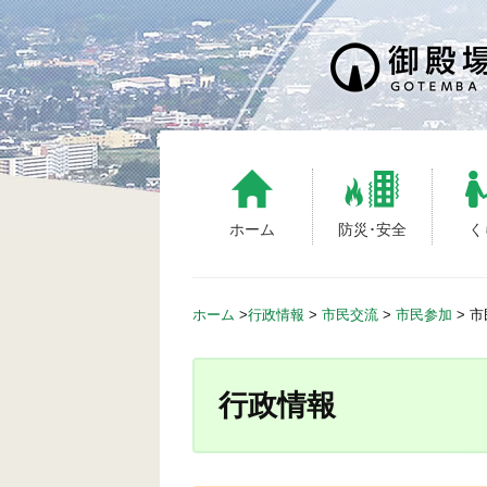
S
k
i
p
t
o
c
o
n
ホーム
防災･安全
く
t
e
n
ホーム
>
行政情報
>
市民交流
>
市民参加
>
市
t
行政情報