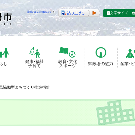
Select Language
▼
文字サイズ・
健康･福祉
教育･文化
らし
御殿場の魅力
産業･
子育て
スポーツ
民協働型まちづくり推進指針