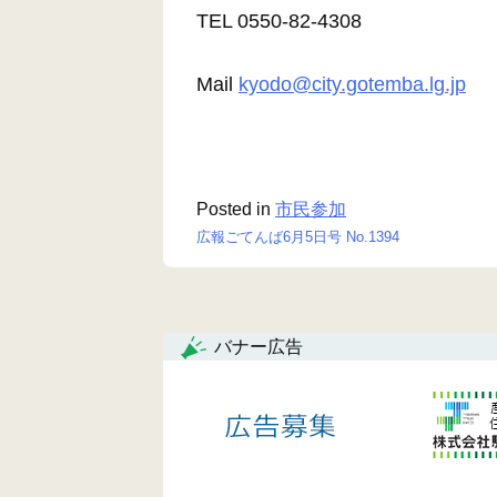
TEL 0550-82-4308
Mail
kyodo@city.gotemba.lg.jp
Posted in
市民参加
広報ごてんば6月5日号 No.1394
投
稿
ナ
バナー広告
ビ
ゲ
ー