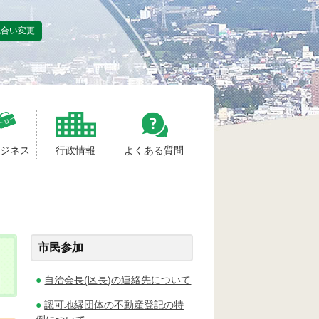
色合い変更
ビジネス
行政情報
よくある質問
市民参加
自治会長(区長)の連絡先について
認可地縁団体の不動産登記の特