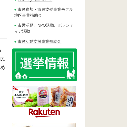
市民参加・市民協働事業モデル
地区事業補助金
市民活動、NPO活動、ボランテ
ィア活動
市民活動支援事業補助金
市
市民
定め