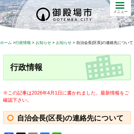
S
k
メニュー
i
p
t
o
ホーム
>
行政情報
>
お知らせ
>
お知らせ
>
自治会長(区長)の連絡先について
c
o
n
行政情報
t
e
n
t
※この記事は2026年4月1日に書かれました。最新情報をご
確認下さい。
自治会長(区長)の連絡先について