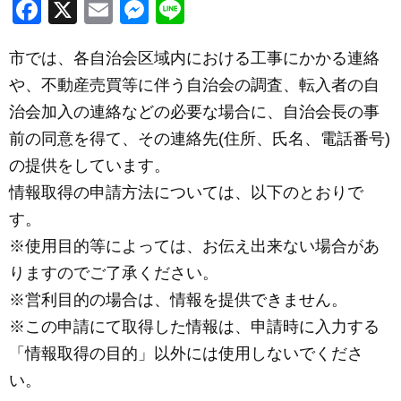
F
X
E
M
Li
a
m
e
n
市では、各自治会区域内における工事にかかる連絡
c
ail
ss
e
や、不動産売買等に伴う自治会の調査、転入者の自
e
e
治会加入の連絡などの必要な場合に
、自治会長の事
b
n
前の同意を得て、その連絡先(住所、氏名、電話番
号)
o
g
の提供をしています。
o
er
情報取得の申請方法については、以下のとおりで
k
す。
※使用目的等によっては、お伝え出来ない場合があ
りますのでご了
承ください。
※営利目的の場合は、情報を提供できません。
※この申請にて取得した情報は、申請時に入力する
「情報取得の目
的」以外には使用しないでくださ
い。