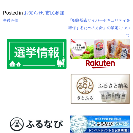
Posted in
お知らせ
,
市民参加
事後評価
「御殿場市サイバーセキュリティを
投
確保するための方針」の策定につい
て
稿
ナ
ビ
ゲ
ー
シ
ョ
ン