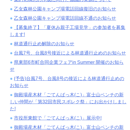
乙女森林公園キャンプ場電話回線復旧のお知らせ
乙女森林公園キャンプ場電話回線不通のお知らせ
【募集終了】「夏休み親子工場見学」の参加者を募集
します!
林道通行止め解除のお知らせ
台風7号、台風8号接近による林道通行止めのお知らせ
県東部6市町合同企業フェアin Summer 開催のお知ら
せ
(予告)台風7号、台風8号の接近による林道通行止めの
お知らせ
御殿場産木材「ごてんばっ木(こ)」富士山ベンチの新
しい仲間が「第32回市民スポレク祭」にお出かけしまし
た!
市役所東館で「ごてんばっ木(こ)」展示中!
御殿場産木材「ごてんばっ木(こ)」富士山ベンチの新