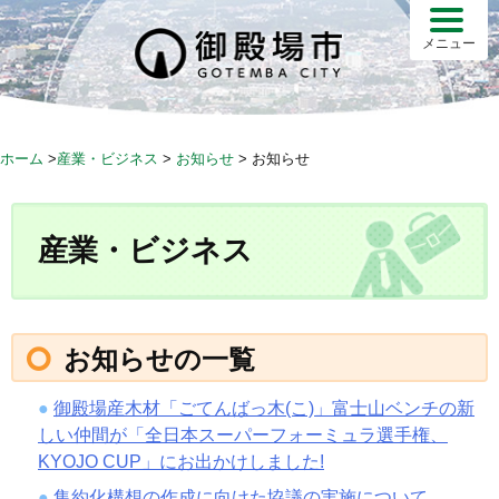
S
k
メニュー
i
p
t
o
ホーム
>
産業・ビジネス
>
お知らせ
>
お知らせ
c
o
n
産業・ビジネス
t
e
n
t
お知らせの一覧
御殿場産木材「ごてんばっ木(こ)」富士山ベンチの新
しい仲間が「全日本スーパーフォーミュラ選手権、
KYOJO CUP」にお出かけしました!
集約化構想の作成に向けた協議の実施について