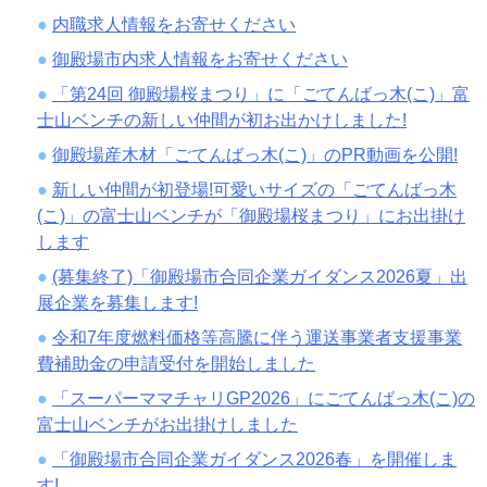
内職求人情報をお寄せください
御殿場市内求人情報をお寄せください
「第24回 御殿場桜まつり」に「ごてんばっ木(こ)」富
士山ベンチの新しい仲間が初お出かけしました!
御殿場産木材「ごてんばっ木(こ)」のPR動画を公開!
新しい仲間が初登場!可愛いサイズの「ごてんばっ木
(こ)」の富士山ベンチが「御殿場桜まつり」にお出掛け
します
(募集終了)「御殿場市合同企業ガイダンス2026夏」出
展企業を募集します!
令和7年度燃料価格等高騰に伴う運送事業者支援事業
費補助金の申請受付を開始しました
「スーパーママチャリGP2026」にごてんばっ木(こ)の
富士山ベンチがお出掛けしました
「御殿場市合同企業ガイダンス2026春」を開催しま
す!