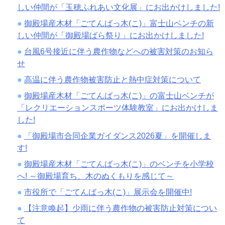
しい仲間が「玉穂ふれあい文化展」にお出かけしました!
御殿場産木材「ごてんばっ木(こ)」富士山ベンチの新
しい仲間が「御殿場ばら祭り」にお出かけしました!
台風6号接近に伴う農作物などへの被害対策のお知ら
せ
高温に伴う農作物被害防止と熱中症対策について
御殿場産木材「ごてんばっ木(こ)」の富士山ベンチが
「レクリエーションスポーツ体験教室」にお出かけしま
した!
「御殿場市合同企業ガイダンス2026夏」を開催しま
す!
御殿場産木材「ごてんばっ木(こ)」のベンチを小学校
へ! ～御殿場育ち、木のぬくもりを感じて～
市役所で「ごてんばっ木(こ)」展示会を開催中!
【注意喚起】少雨に伴う農作物の被害防止対策につい
て