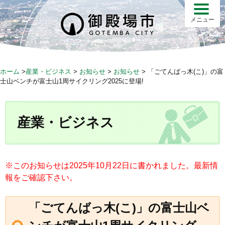
S
k
メニュー
i
p
t
o
ホーム
>
産業・ビジネス
>
お知らせ
>
お知らせ
>
「ごてんばっ木(こ)」の富
c
士山ベンチが富士山1周サイクリング2025に登場!
o
n
t
産業・ビジネス
e
n
t
※このお知らせは2025年10月22日に書かれました。最新情
報をご確認下さい。
「ごてんばっ木(こ)」の富士山ベ