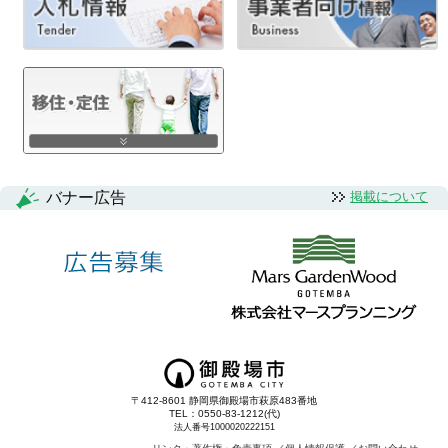
ナ
ビ
ゲ
ー
シ
バナー広告
掲載について
ョ
ン
〒412-8601 静岡県御殿場市萩原483番地
TEL：0550-83-1212(代)
法人番号1000020222151