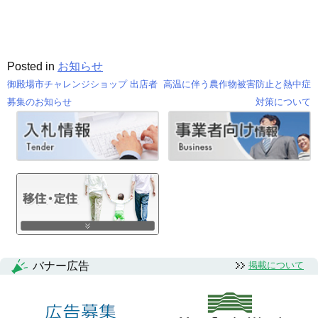
Posted in
お知らせ
御殿場市チャレンジショップ 出店者
高温に伴う農作物被害防止と熱中症
投
募集のお知らせ
対策について
稿
ナ
ビ
ゲ
ー
シ
バナー広告
掲載について
ョ
ン