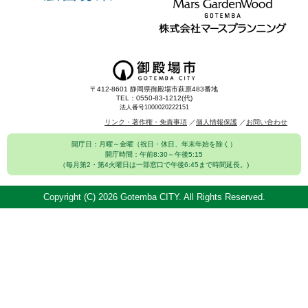
〒412-8601 静岡県御殿場市萩原483番地
TEL：0550-83-1212(代)
法人番号1000020222151
リンク・著作権・免責事項
個人情報保護
お問い合わせ
開庁日：月曜～金曜（祝日・休日、年末年始を除く）
開庁時間：午前8:30～午後5:15
（毎月第2・第4火曜日は一部窓口で午後6:45まで時間延長。)
Copyright (C)
2026 Gotemba CITY. All Rights Reserved.