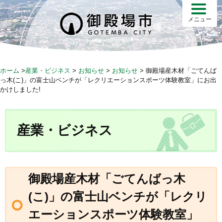
S
k
メニュー
i
p
t
o
ホーム
>
産業・ビジネス
>
お知らせ
>
お知らせ
>
御殿場産木材「ごてんば
c
っ木(こ)」の富士山ベンチが「レクリエーションスポーツ体験教室」にお出
o
かけしました!
n
t
e
産業・ビジネス
n
t
御殿場産木材「ごてんばっ木
(こ)」の富士山ベンチが「レクリ
エーションスポーツ体験教室」