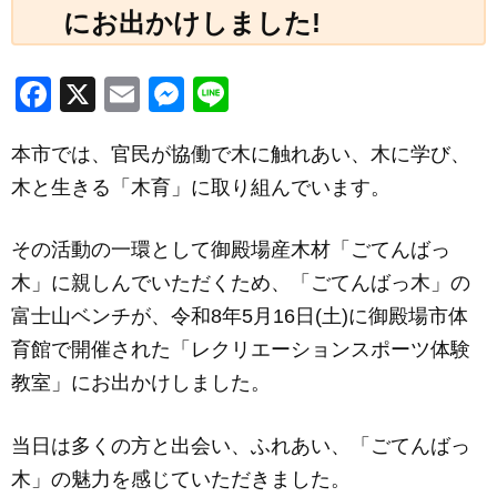
にお出かけしました!
F
X
E
M
Li
a
m
e
n
本市では、官民が協働で木に触れあい、木に学び、
c
ail
ss
e
木と生きる「木育」に取り組んでいます。
e
e
b
n
その活動の一環として御殿場産木材「ごてんばっ
o
g
木」に親しんでいただくため、「ごてんばっ木」の
o
er
富士山ベンチが、令和8年5月16日(土)に御殿場市体
k
育館で開催された「レクリエーションスポーツ体験
教室」にお出かけしました。
当日は多くの方と出会い、ふれあい、「ごてんばっ
木」の魅力を感じていただきました。