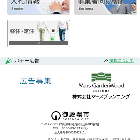
ナ
ビ
ゲ
ー
シ
バナー広告
掲載について
ョ
ン
〒412-8601 静岡県御殿場市萩原483番地
TEL：0550-83-1212(代)
法人番号1000020222151
リンク・著作権・免責事項
個人情報保護
お問い合わせ