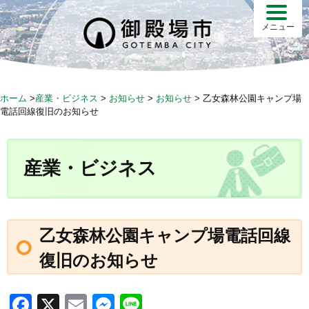
S
k
メニュー
i
p
t
o
ホーム
>
産業・ビジネス
>
お知らせ
>
お知らせ
>
乙女森林公園キャンプ場
c
電話回線復旧のお知らせ
o
n
t
産業・ビジネス
e
n
t
乙女森林公園キャンプ場電話回線
復旧のお知らせ
F
X
E
M
Li