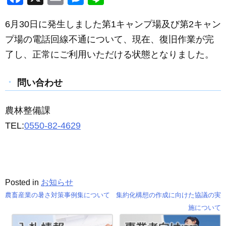
a
m
e
n
6月30日に発生しました第1キャンプ場及び第2キャン
c
ail
ss
e
プ場の電話回線不通について、現在、復旧作業が完
e
e
了し、正常にご利用いただける状態となりました。
b
n
o
g
問い合わせ
o
er
k
農林整備課
TEL:
0550-82-4629
Posted in
お知らせ
農畜産業の暑さ対策事例集について
集約化構想の作成に向けた協議の実
投
施について
稿