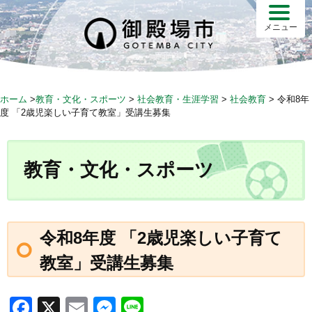
S
k
メニュー
i
p
t
o
ホーム
>
教育・文化・スポーツ
>
社会教育・生涯学習
>
社会教育
>
令和8年
c
度 「2歳児楽しい子育て教室」受講生募集
o
n
t
教育・文化・スポーツ
e
n
t
令和8年度 「2歳児楽しい子育て
教室」受講生募集
F
X
E
M
Li