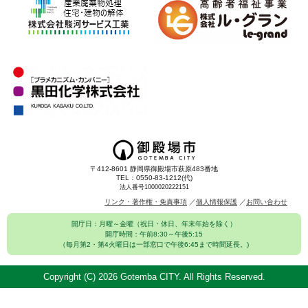
〒412-8601 静岡県御殿場市萩原483番地
TEL：0550-83-1212(代)
法人番号1000020222151
リンク・著作権・免責事項
個人情報保護
お問い合わせ
開庁日：月曜～金曜（祝日・休日、年末年始を除く）
開庁時間：午前8:30～午後5:15
（毎月第2・第4火曜日は一部窓口で午後6:45まで時間延長。)
Copyright (C)
2026 Gotemba CITY. All Rights Reserved.