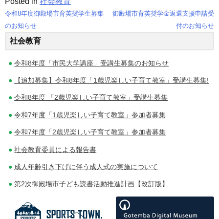
Posted in
社会教育
令和8年度御殿場市育英奨学生募集
御殿場市育英奨学金返還支援申請受
投
のお知らせ
付のお知らせ
社会教育
稿
ナ
令和8年度「市民大学講座」受講生募集のお知らせ
ビ
【追加募集】令和8年度「1歳児楽しい子育て教室」受講生募集!
ゲ
令和8年度 「2歳児楽しい子育て教室」受講生募集
令和7年度「1歳児楽しい子育て教室」参加者募集
ー
令和7年度「2歳児楽しい子育て教室」参加者募集
シ
社会教育委員による報告書
ョ
成人年齢引き下げに伴う成人式の実施について
ン
第2次御殿場市子ども読書活動推進計画【改訂版】