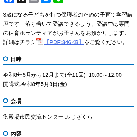
a
m
e
n
3歳になる子どもを持つ保護者のための子育て学習講
c
ail
ss
e
座です。落ち着いて受講できるよう、受講中は専門
e
e
の保育ボランティアがお子さんをお預かりします。
b
n
詳細はチラシ
【PDF:346KB】
をご覧ください
。
o
g
o
er
日時
k
令和8年5月から12月まで(全11回) 10:00～12:00
開講式:令和8年5月8日(金)
会場
御殿場市民交流センター ふじざくら
内容