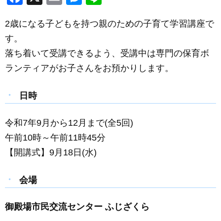
a
m
e
n
2歳になる子どもを持つ親のための子育て学習講座で
c
ail
ss
e
す。
e
e
落ち着いて受講できるよう、受講中は専門の保育ボ
b
n
ランティアがお子さんをお預かりします。
o
g
o
er
日時
k
令和7年9月から12月まで(全5回)
午前10時～午前11時45分
【開講式】9月18日(水)
会場
御殿場市民交流センター ふじざくら