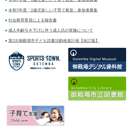
ー
令和7年度「2歳児楽しい子育て教室」参加者募集
シ
社会教育委員による報告書
ョ
成人年齢引き下げに伴う成人式の実施について
ン
第2次御殿場市子ども読書活動推進計画【改訂版】