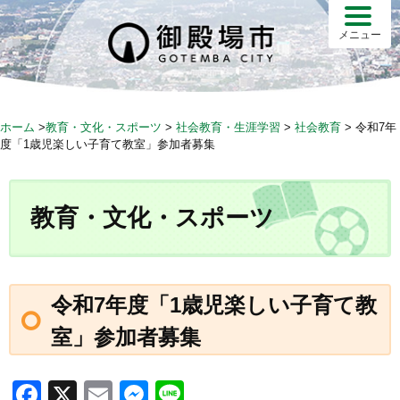
S
k
メニュー
i
p
t
o
ホーム
>
教育・文化・スポーツ
>
社会教育・生涯学習
>
社会教育
>
令和7年
c
度「1歳児楽しい子育て教室」参加者募集
o
n
t
教育・文化・スポーツ
e
n
t
令和7年度「1歳児楽しい子育て教
室」参加者募集
F
X
E
M
Li