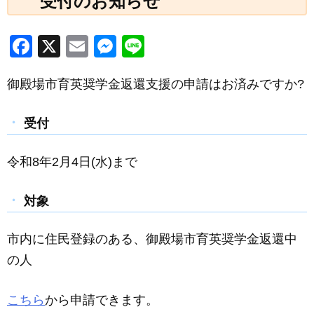
受付のお知らせ
F
X
E
M
Li
a
m
e
n
御殿場市育英奨学金返還支援の申請はお済みですか?
c
ail
ss
e
e
e
受付
b
n
o
g
令和8年2月4日(水)まで
o
er
k
対象
市内に住民登録のある、御殿場市育英奨学金返還中
の人
こちら
から申請できます。