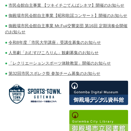
市民会館自主事業 【ツキイチごてんばシネマ】開催のお知らせ
ー
御殿場市民会館自主事業【昭和歌謡コンサート】開催のお知らせ
シ
御殿場市民会館自主事業 Mt.Fuji交響楽団 第16回 定期演奏会開催
ョ
のお知らせ
ン
令和8年度「市民大学講座」受講生募集のお知らせ
人形劇「おむすびころりん」観劇募集のお知らせ
「レクリエーションスポーツ体験教室」開催のお知らせ
第32回市民スポレク祭 参加チーム募集のお知らせ