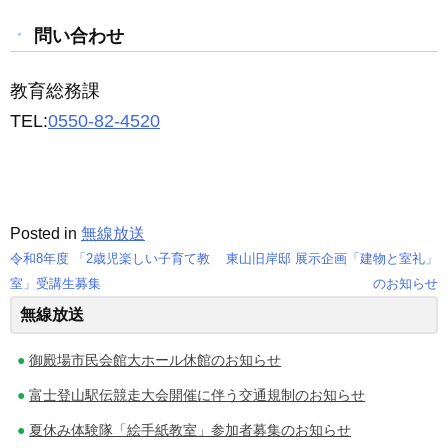
問い合わせ
教育総務課
TEL:
0550-82-4520
Posted in
無線放送
令和8年度 「2歳児楽しい子育て教
東山旧岸邸 展示企画「建物と室礼」
投
室」受講生募集
のお知らせ
無線放送
稿
ナ
御殿場市民会館大ホール休館のお知らせ
ビ
富士登山駅伝競走大会開催に伴う交通規制のお知らせ
ゲ
夏休み体験隊「絵手紙教室」参加者募集のお知らせ