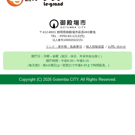
〒412-8601 静岡県御殿場市萩原483番地
TEL：0550-83-1212(代)
法人番号1000020222151
リンク・著作権・免責事項
個人情報保護
お問い合わせ
開庁日：月曜～金曜（祝日・休日、年末年始を除く）
開庁時間：午前8:30～午後5:15
（毎月第2・第4火曜日は一部窓口で午後6:45まで時間延長。)
Copyright (C)
2026 Gotemba CITY. All Rights Reserved.