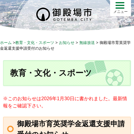
S
k
メニュー
i
p
t
o
ホーム
>
教育・文化・スポーツ
>
お知らせ
>
無線放送
>
御殿場市育英奨学
c
金返還支援申請受付のお知らせ
o
n
t
教育・文化・スポーツ
e
n
t
※このお知らせは2026年1月30日に書かれました。最新情
報をご確認下さい。
御殿場市育英奨学金返還支援申請