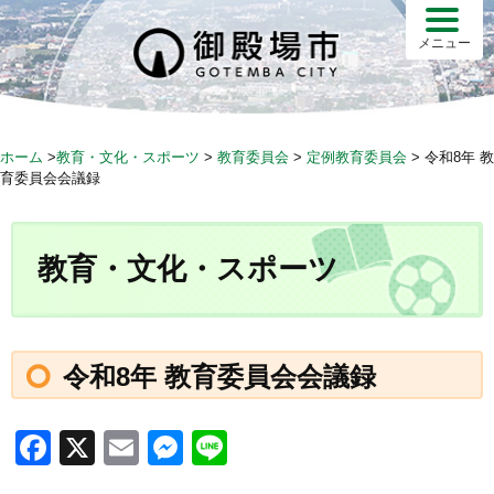
S
k
メニュー
i
p
t
o
ホーム
>
教育・文化・スポーツ
>
教育委員会
>
定例教育委員会
>
令和8年 教
c
育委員会会議録
o
n
t
教育・文化・スポーツ
e
n
t
令和8年 教育委員会会議録
F
X
E
M
Li
a
m
e
n