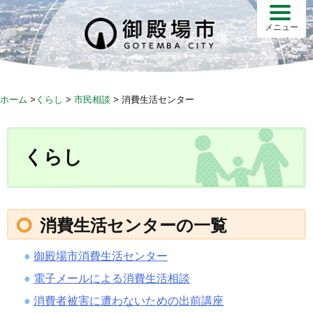
S
k
メニュー
i
p
t
o
ホーム
>
くらし
>
市民相談
>
消費生活センター
c
o
n
くらし
t
e
n
t
消費生活センターの一覧
御殿場市消費生活センター
電子メールによる消費生活相談
消費者被害に遭わないための出前講座