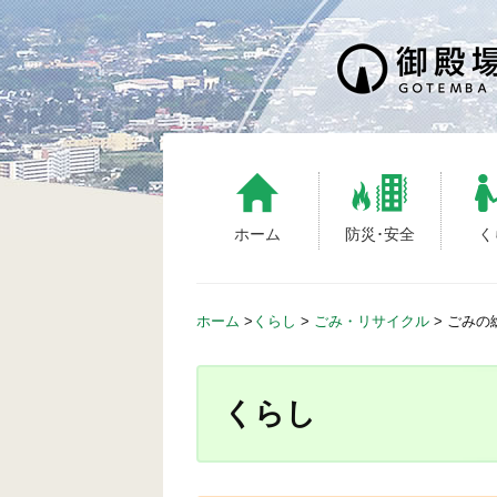
S
k
i
p
t
o
c
o
n
ホーム
防災･安全
く
t
e
n
ホーム
>
くらし
>
ごみ・リサイクル
>
ごみの
t
くらし