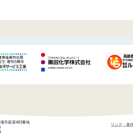
御殿場市萩原483番地
リンク・著
)
1