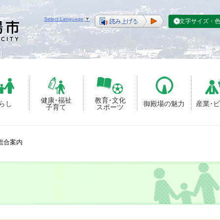
Select Language
▼
文字サイズ・
健康･福祉
教育･文化
らし
御殿場の魅力
産業･
子育て
スポーツ
総合案内