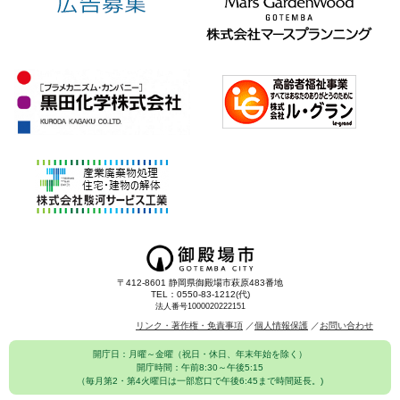
〒412-8601 静岡県御殿場市萩原483番地
TEL：0550-83-1212(代)
法人番号1000020222151
リンク・著作権・免責事項
個人情報保護
お問い合わせ
開庁日：月曜～金曜（祝日・休日、年末年始を除く）
開庁時間：午前8:30～午後5:15
（毎月第2・第4火曜日は一部窓口で午後6:45まで時間延長。)