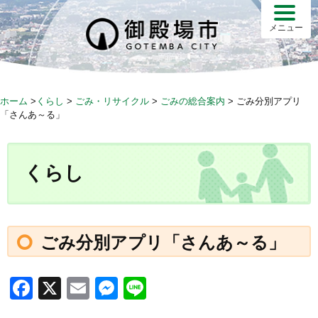
S
k
メニュー
i
p
t
o
ホーム
>
くらし
>
ごみ・リサイクル
>
ごみの総合案内
>
ごみ分別アプリ
c
「さんあ～る」
o
n
t
くらし
e
n
t
ごみ分別アプリ「さんあ～る」
F
X
E
M
Li
a
m
e
n