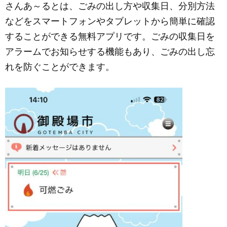
さんあ～るとは、ごみの出し方や収集日、分別方法
c
ail
ss
e
などをスマートフォンやタブレットから簡単に確認
e
e
することができる無料アプリです。ごみの収集日を
b
n
アラームでお知らせする機能もあり、ごみの出し忘
o
g
れを防ぐことができます。
o
er
k