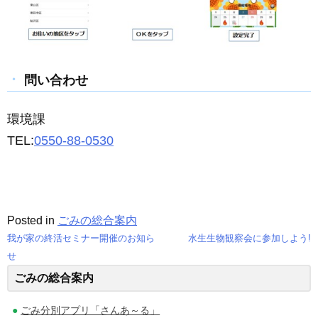
問い合わせ
環境課
TEL:
0550-88-0530
Posted in
ごみの総合案内
我が家の終活セミナー開催のお知ら
水生生物観察会に参加しよう!
投
せ
ごみの総合案内
稿
ナ
ごみ分別アプリ「さんあ～る」