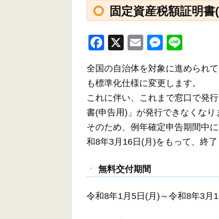
固定資産税額証明書
F
X
E
M
Li
a
m
e
n
全国の自治体を対象に進められて
c
ail
ss
e
も標準化仕様に変更します。
e
e
これに伴い、これまで窓口で発行
b
n
書(申告用)」が発行できなくなり
o
g
そのため、例年確定申告期間中に
o
er
和8年3月16日(月)をもって、終
k
無料交付期間
令和8年1月5日(月)～令和8年3月1