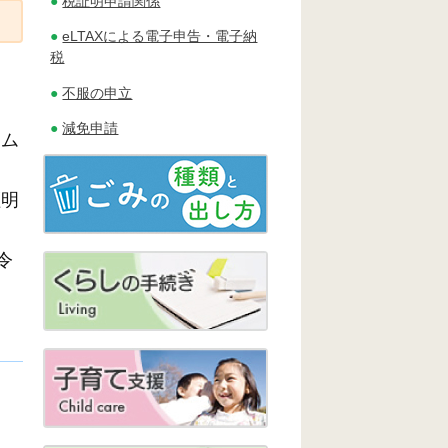
税証明申請関係
eLTAXによる電子申告・電子納
税
不服の申立
減免申請
テム
証明
令