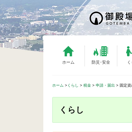
S
k
i
p
t
o
c
o
n
ホーム
防災･安全
く
t
e
n
ホーム
>
くらし
>
税金
>
申請・届出
>
固定資
t
くらし