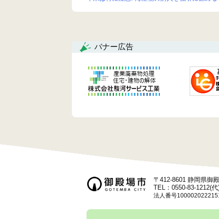
投
稿
ナ
バナー広告
ビ
ゲ
ー
シ
ョ
ン
〒412-8601 静岡県
TEL：0550-83-1212(代
法人番号100002022215