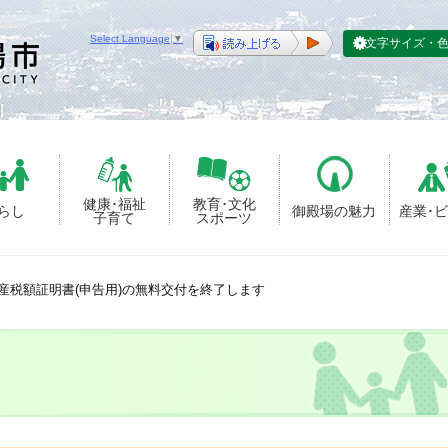
Select Language
▼
文字サイズ・
健康･福祉
教育･文化
らし
御殿場の魅力
産業･
子育て
スポーツ
産税額証明書(申告用)の無料交付を終了します