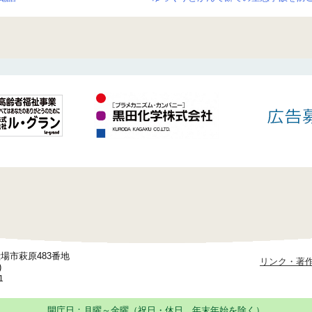
御殿場市萩原483番地
リンク・著
)
1
開庁日：月曜～金曜（祝日・休日、年末年始を除く）