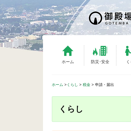
S
k
i
p
t
o
c
o
n
ホーム
防災･安全
く
t
e
n
ホーム
>
くらし
>
税金
>
申請・届出
t
くらし