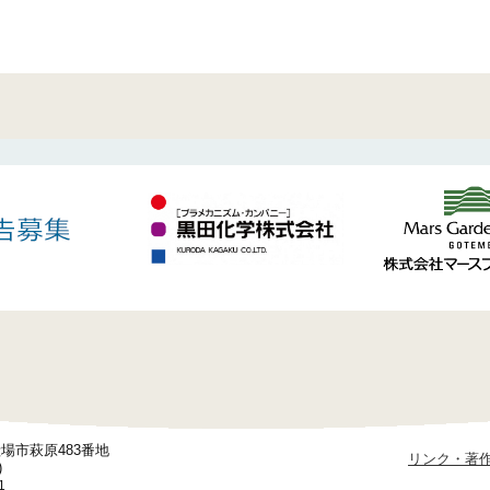
御殿場市萩原483番地
リンク・著
)
1