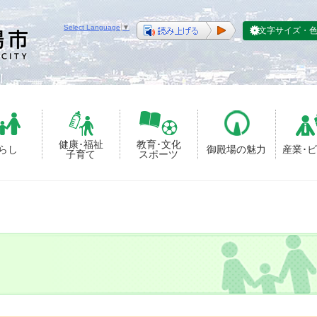
Select Language
▼
文字サイズ・
健康･福祉
教育･文化
らし
御殿場の魅力
産業･
子育て
スポーツ