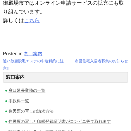
御殿場市ではオンライン申請サービスの拡充にも取
り組んでいます。
詳しくは
こちら
Posted in
窓口案内
通い放題脱毛エステの中途解約に注
市営住宅入居者募集のお知らせ
投
意‼
窓口案内
稿
ナ
窓口延長業務の一覧
ビ
手数料一覧
ゲ
住民票の写しの請求方法
住民票の写しと印鑑登録証明書がコンビニ等で取れます
ー