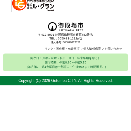
〒412-8601 静岡県御殿場市萩原483番地
TEL：0550-83-1212(代)
法人番号1000020222151
リンク・著作権・免責事項
個人情報保護
お問い合わせ
開庁日：月曜～金曜（祝日・休日、年末年始を除く）
開庁時間：午前8:30～午後5:15
（毎月第2・第4火曜日は一部窓口で午後6:45まで時間延長。)
Copyright (C)
2026 Gotemba CITY. All Rights Reserved.