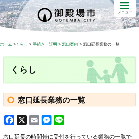
S
k
メニュー
i
p
t
o
ホーム
>
くらし
>
手続き・証明
>
窓口案内
>
窓口延長業務の一覧
c
o
n
くらし
t
e
n
t
窓口延長業務の一覧
F
X
E
M
Li
a
m
e
n
窓口延長の時間帯に受付を行っている業務の一覧で