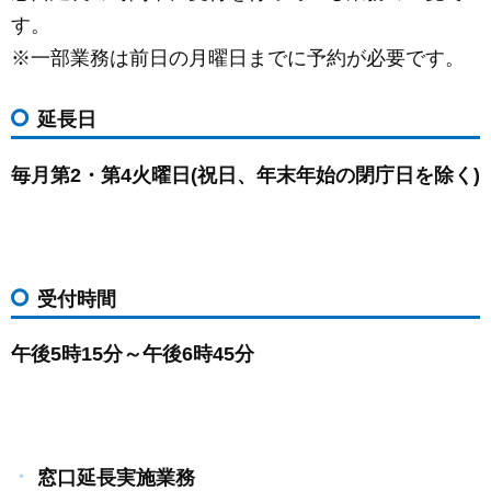
c
ail
ss
e
す。
e
e
※一部業務は前日の月曜日までに予約が必要です。
b
n
o
g
延長日
o
er
k
毎月第2・第4火曜日(祝日、年末年始の閉庁日を除く)
受付時間
午後5時15分～午後6時45分
窓口延長実施業務