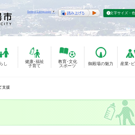
Select Language
▼
文字サイズ・
健康･福祉
教育･文化
らし
御殿場の魅力
産業･
子育て
スポーツ
て支援