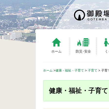
S
k
i
p
t
o
c
o
n
ホーム
防災･安全
く
t
e
n
ホーム
>
健康・福祉・子育て
>
子育て
>
子育
t
健康・福祉・子育て