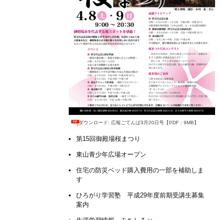
ダウンロード: 広報ごてんば3月20日号【PDF：9MB】
第15回御殿場桜まつり
東山青少年広場オープン
住宅の防災ベッド購入費用の一部を補助しま
す
ひろがり学習塾 平成29年度前期受講生募集
案内