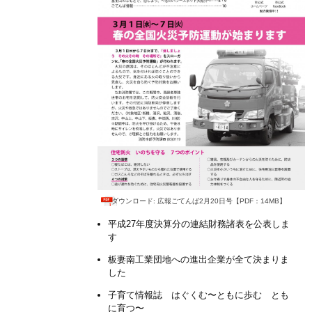
ダウンロード: 広報ごてんば2月20日号【PDF：14MB】
平成27年度決算分の連結財務諸表を公表しま
す
板妻南工業団地への進出企業が全て決まりま
した
子育て情報誌 はぐくむ〜ともに歩む とも
に育つ〜