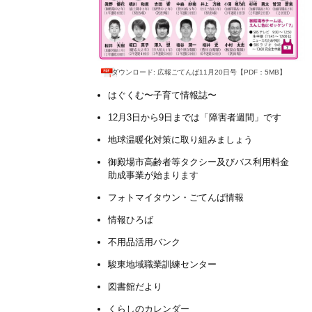
ダウンロード: 広報ごてんば11月20日号【PDF：5MB】
はぐくむ〜子育て情報誌〜
12月3日から9日までは「障害者週間」です
地球温暖化対策に取り組みましょう
御殿場市高齢者等タクシー及びバス利用料金
助成事業が始まります
フォトマイタウン・ごてんば情報
情報ひろば
不用品活用バンク
駿東地域職業訓練センター
図書館だより
くらしのカレンダー