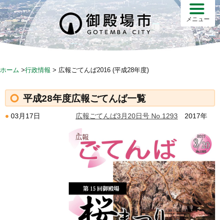
S
k
メニュー
i
p
t
o
ホーム
>
行政情報
>
広報ごてんば2016 (平成28年度)
c
o
平成28年度広報ごてんば一覧
n
t
広報ごてんば3月20日号 No.1293
2017年
03月17日
e
n
t