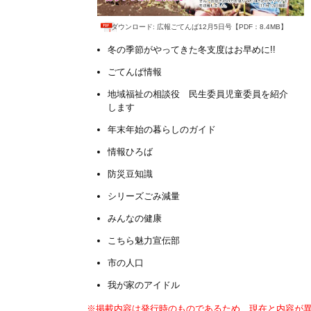
ダウンロード: 広報ごてんば12月5日号【PDF：8.4MB】
冬の季節がやってきた冬支度はお早めに!!
ごてんば情報
地域福祉の相談役 民生委員児童委員を紹介
します
年末年始の暮らしのガイド
情報ひろば
防災豆知識
シリーズごみ減量
みんなの健康
こちら魅力宣伝部
市の人口
我が家のアイドル
※掲載内容は発行時のものであるため、現在と内容が