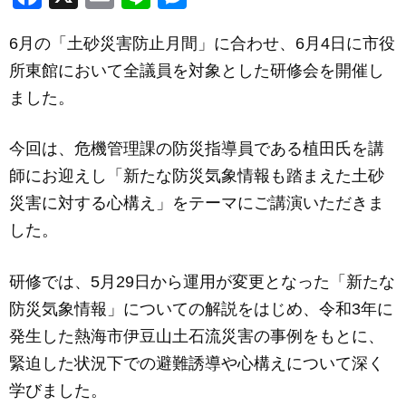
a
m
n
e
6月の「土砂災害防止月間」に合わせ、6月4日に市役
c
ail
e
ss
所東館において全議員を対象とした研修会を開催し
e
e
ました。
b
n
o
g
今回は、危機管理課の防災指導員である植田氏を講
o
er
師にお迎えし「新たな防災気象情報も踏まえた土砂
k
災害に対する心構え」をテーマにご講演いただきま
した。
研修では、5月29日から運用が変更となった「新たな
防災気象情報」についての解説をはじめ、令和3年に
発生した熱海市伊豆山土石流災害の事例をもとに、
緊迫した状況下での避難誘導や心構えについて深く
学びました。