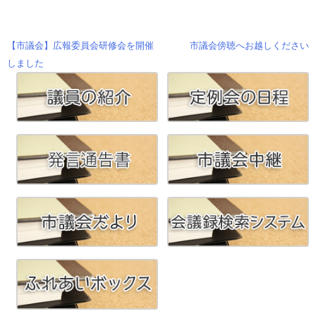
【市議会】広報委員会研修会を開催
市議会傍聴へお越しください
投
しました
稿
ナ
ビ
ゲ
ー
シ
ョ
ン