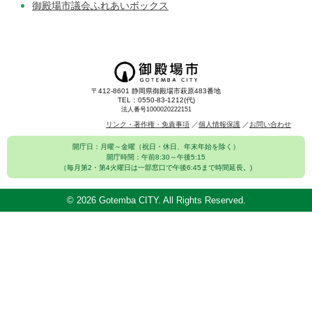
御殿場市議会ふれあいボックス
〒412-8601 静岡県御殿場市萩原483番地
TEL：0550-83-1212(代)
法人番号1000020222151
リンク・著作権・免責事項
個人情報保護
お問い合わせ
開庁日：月曜～金曜（祝日・休日、年末年始を除く）
開庁時間：午前8:30～午後5:15
（毎月第2・第4火曜日は一部窓口で午後6:45まで時間延長。)
©
2026 Gotemba CITY. All Rights Reserved.