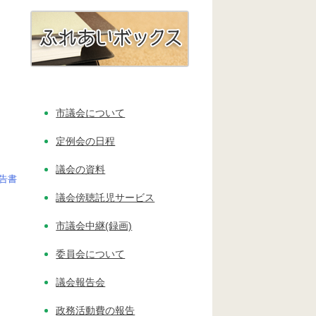
市議会について
定例会の日程
議会の資料
告書
議会傍聴託児サービス
市議会中継(録画)
委員会について
議会報告会
政務活動費の報告