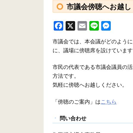
市議会傍聴へお越し
F
X
E
Li
M
a
m
n
e
市議会では、本会議がどのように
c
ail
e
ss
に、議場に傍聴席を設けています
e
e
b
n
市民の代表である市議会議員の活
o
g
方法です。
o
er
気軽に傍聴へお越しください。
k
「傍聴のご案内」は
こちら
問い合わせ