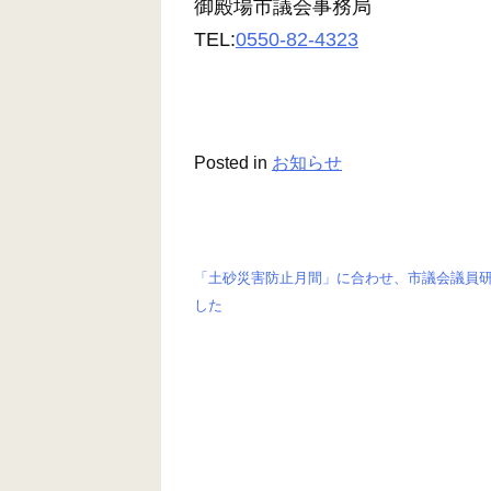
御殿場市議会事務局
TEL:
0550-82-4323
Posted in
お知らせ
「土砂災害防止月間」に合わせ、市議会議員
投
した
稿
ナ
ビ
ゲ