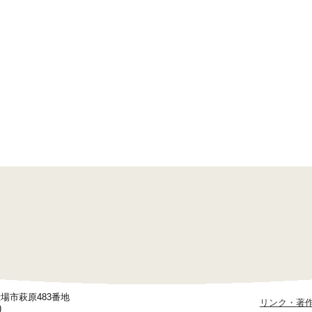
御殿場市萩原483番地
リンク・著
)