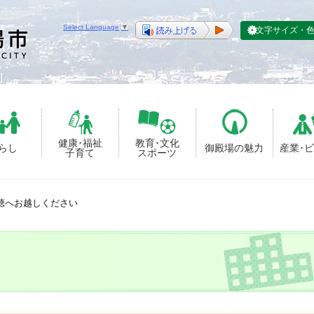
Select Language
▼
文字サイズ・
健康･福祉
教育･文化
らし
御殿場の魅力
産業･
子育て
スポーツ
聴へお越しください