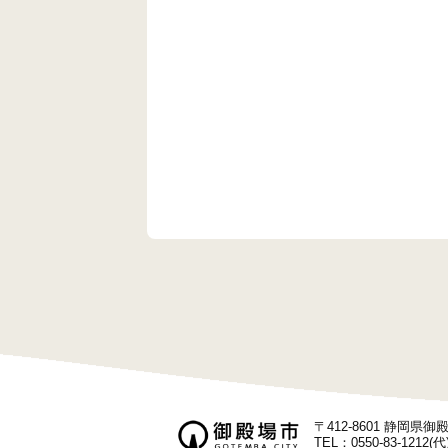
ー
シ
ョ
ン
〒412-8601 静岡県
TEL：0550-83-1212(代