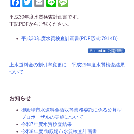
Facebook
Twitter
Email
Line
Message
平成30年度水質検査計画書です。
下記PDFからご覧ください。
平成30年度水質検査計画書(PDF形式:791KB)
Posted in
公開情報
投
上水道料金の割引率変更に
平成29年度水質検査結果
ついて
稿
ナ
ビ
お知らせ
ゲ
御殿場市水道料金徴収等業務委託に係る公募型
プロポーザルの実施について
ー
令和7年度水質検査結果
シ
令和8年度 御殿場市水質検査計画書