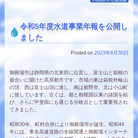
Posted in
公開情報
令和5年度水道事業年報を公開し
ました
Posted on
2023年8月30日
御殿場市は静岡県の北東部に位置し、富士山と箱根の
裾合いに開けた高原都市です。市域の東は箱根外輪山
の頂、西は富士山頂に達し、南は裾野市、北は小山町
に接しています。古くは、都と相模国以東の諸国を結
び、さらに甲斐国にも通じる分岐点として重要視され
てきました。
昭和30年、町村合併により御殿場市が誕生。昭和44
年には、東名高速道路の全線開通と御殿場インターチ