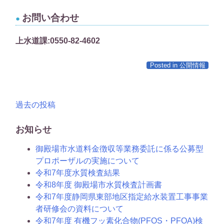
お問い合わせ
上水道課:0550-82-4602
Posted in
公開情報
投
過去の投稿
稿
お知らせ
ナ
御殿場市水道料金徴収等業務委託に係る公募型
ビ
プロポーザルの実施について
令和7年度水質検査結果
ゲ
令和8年度 御殿場市水質検査計画書
ー
令和7年度静岡県東部地区指定給水装置工事事業
者研修会の資料について
シ
令和7年度 有機フッ素化合物(PFOS・PFOA)検