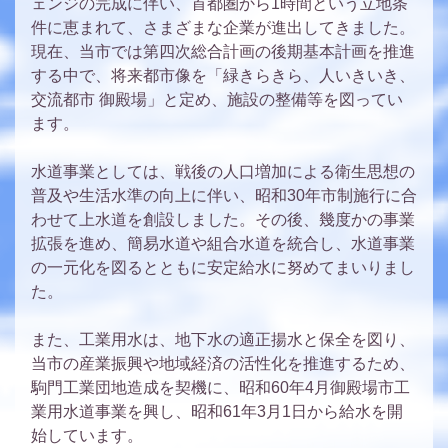
ェンジの完成に伴い、首都圏から1時間という立地条
件に恵まれて、さまざまな企業が進出してきました。
現在、当市では第四次総合計画の後期基本計画を推進
する中で、将来都市像を「緑きらきら、人いきいき、
交流都市 御殿場」と定め、施設の整備等を図ってい
ます。
水道事業としては、戦後の人口増加による衛生思想の
普及や生活水準の向上に伴い、昭和30年市制施行に合
わせて上水道を創設しました。その後、幾度かの事業
拡張を進め、簡易水道や組合水道を統合し、水道事業
の一元化を図るとともに安定給水に努めてまいりまし
た。
また、工業用水は、地下水の適正揚水と保全を図り、
当市の産業振興や地域経済の活性化を推進するため、
駒門工業団地造成を契機に、昭和60年4月御殿場市工
業用水道事業を興し、昭和61年3月1日から給水を開
始しています。