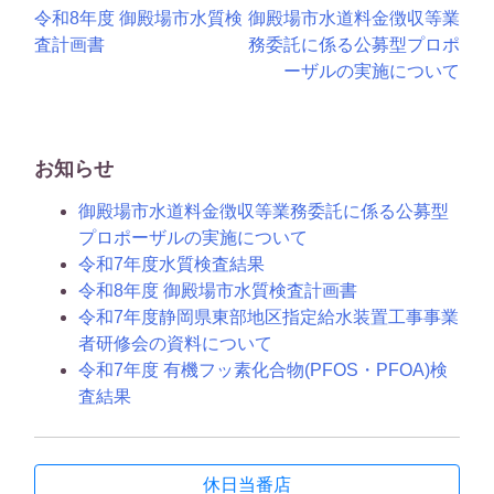
投
令和8年度 御殿場市水質検
御殿場市水道料金徴収等業
査計画書
務委託に係る公募型プロポ
稿
ーザルの実施について
ナ
ビ
お知らせ
ゲ
御殿場市水道料金徴収等業務委託に係る公募型
ー
プロポーザルの実施について
シ
令和7年度水質検査結果
令和8年度 御殿場市水質検査計画書
ョ
令和7年度静岡県東部地区指定給水装置工事事業
ン
者研修会の資料について
令和7年度 有機フッ素化合物(PFOS・PFOA)検
査結果
休日当番店