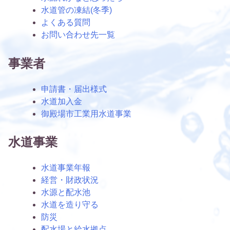
水道管の凍結(冬季)
よくある質問
お問い合わせ先一覧
事業者
申請書・届出様式
水道加入金
御殿場市工業用水道事業
水道事業
水道事業年報
経営・財政状況
水源と配水池
水道を造り守る
防災
配水場と給水拠点