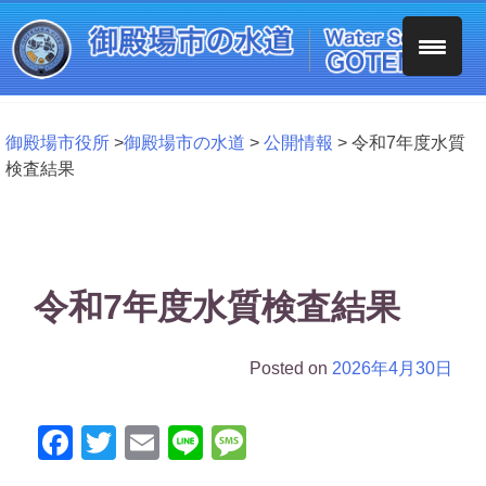
Skip
to
content
御殿場市役所
>
御殿場市の水道
>
公開情報
>
令和7年度水質
検査結果
令和7年度水質検査結果
Posted on
2026年4月30日
Facebook
Twitter
Email
Line
Message