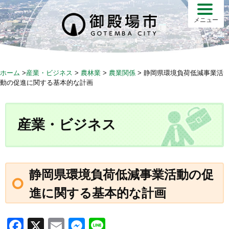
S
k
メニュー
i
p
t
o
ホーム
>
産業・ビジネス
>
農林業
>
農業関係
>
静岡県環境負荷低減事業活
c
動の促進に関する基本的な計画
o
n
t
産業・ビジネス
e
n
t
静岡県環境負荷低減事業活動の促
進に関する基本的な計画
F
X
E
M
Li