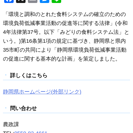
a
m
e
n
「環境と調和のとれた食料システムの確立のための
c
ail
ss
e
環境負荷低減事業活動の促進等に関する法律」(令和
e
e
4年法律第37号。以下「みどりの食料システム法」と
b
n
いう。)第16条第1項の規定に基づき、静岡県と県内
o
g
35市町の共同により「静岡県環境負荷低減事業活動
o
er
の促進に関する基本的な計画」を策定しました。
k
詳しくはこちら
静岡県ホームページ(外部リンク)
問い合わせ
農政課