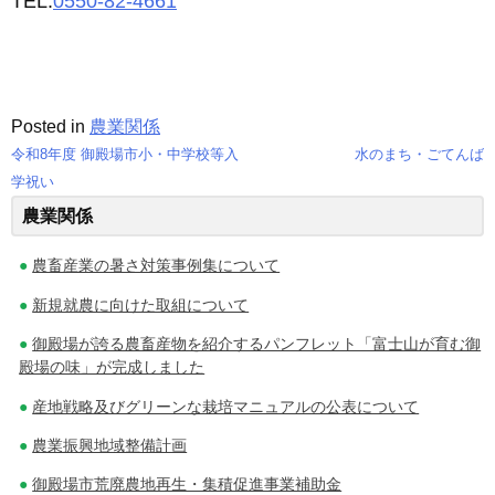
TEL:
0550-82-4661
Posted in
農業関係
令和8年度 御殿場市小・中学校等入
水のまち・ごてんば
投
学祝い
農業関係
稿
ナ
農畜産業の暑さ対策事例集について
ビ
新規就農に向けた取組について
ゲ
御殿場が誇る農畜産物を紹介するパンフレット「富士山が育む御
殿場の味」が完成しました
ー
産地戦略及びグリーンな栽培マニュアルの公表について
シ
農業振興地域整備計画
ョ
御殿場市荒廃農地再生・集積促進事業補助金