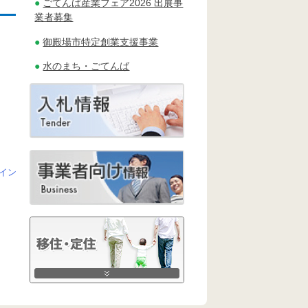
ごてんば産業フェア2026 出展事
業者募集
御殿場市特定創業支援事業
水のまち・ごてんば
イン