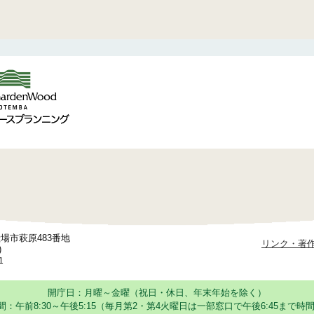
御殿場市萩原483番地
リンク・著
)
1
開庁日：月曜～金曜（祝日・休日、年末年始を除く）
：午前8:30～午後5:15
（毎月第2・第4火曜日は一部窓口で午後6:45まで時間