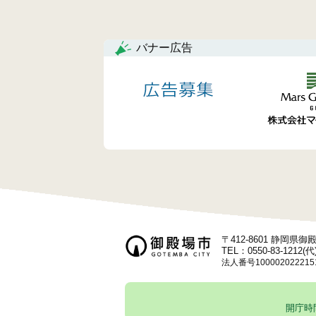
ー
シ
バナー広告
ョ
ン
〒412-8601 静岡県
TEL：0550-83-1212(代
法人番号100002022215
開庁時間