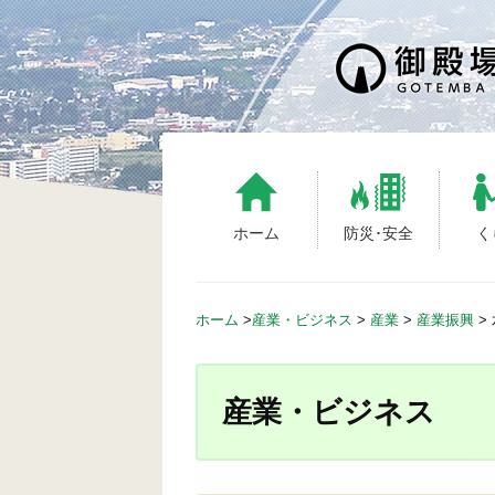
S
k
i
p
t
o
c
o
n
ホーム
防災･安全
く
t
e
n
ホーム
>
産業・ビジネス
>
産業
>
産業振興
>
t
産業・ビジネス