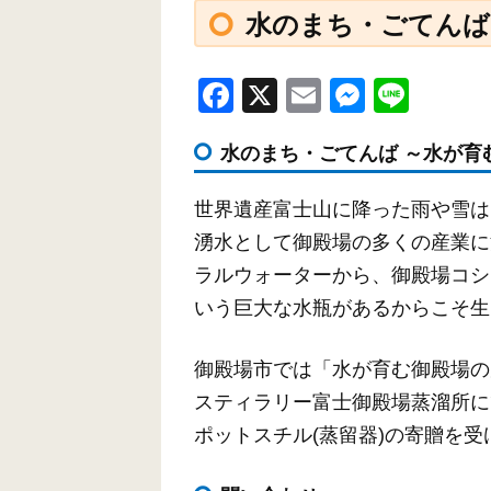
水のまち・ごてんば
F
X
E
M
Li
a
m
e
n
水のまち・ごてんば ～水が育
c
ail
ss
e
e
e
世界遺産富士山に降った雨や雪は
b
n
湧水として御殿場の多くの産業に
o
g
ラルウォーターから、御殿場コシ
o
er
いう巨大な水瓶があるからこそ生
k
御殿場市では「水が育む御殿場の
スティラリー富士御殿場蒸溜所に
ポットスチル(蒸留器)の寄贈を