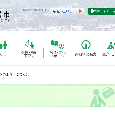
Select Language
▼
文字サイズ・
健康･福祉
教育･文化
らし
御殿場の魅力
産業･
子育て
スポーツ
水のまち・ごてんば