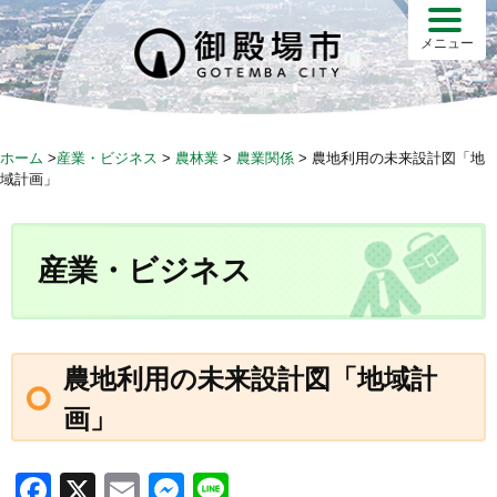
S
k
メニュー
i
p
t
o
ホーム
>
産業・ビジネス
>
農林業
>
農業関係
>
農地利用の未来設計図「地
c
域計画」
o
n
t
産業・ビジネス
e
n
t
農地利用の未来設計図「地域計
画」
F
X
E
M
Li