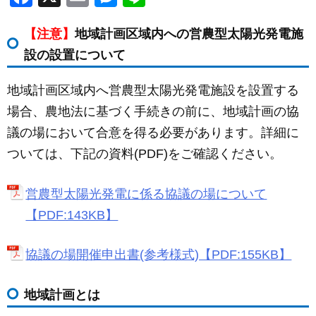
a
m
e
n
【注意】
地域計画区域内への営農型太陽光発電施
c
ail
ss
e
設の設置について
e
e
b
n
地域計画区域内へ営農型太陽光発電施設を設置する
o
g
場合、農地法に基づく手続きの前に、地域計画の協
o
er
議の場において合意を得る必要があります。詳細に
k
ついては、下記の資料(PDF)をご確認ください。
営農型太陽光発電に係る協議の場について
【PDF:143KB】
協議の場開催申出書(参考様式)【PDF:155KB】
地域計画とは