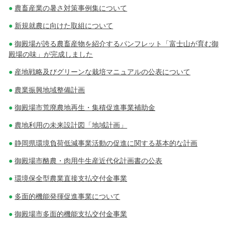
農畜産業の暑さ対策事例集について
ビ
新規就農に向けた取組について
ゲ
御殿場が誇る農畜産物を紹介するパンフレット「富士山が育む御
ー
殿場の味」が完成しました
シ
産地戦略及びグリーンな栽培マニュアルの公表について
ョ
農業振興地域整備計画
ン
御殿場市荒廃農地再生・集積促進事業補助金
農地利用の未来設計図「地域計画」
静岡県環境負荷低減事業活動の促進に関する基本的な計画
御殿場市酪農・肉用牛生産近代化計画書の公表
環境保全型農業直接支払交付金事業
多面的機能発揮促進事業について
御殿場市多面的機能支払交付金事業