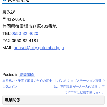
農政課
〒412-8601
静岡県御殿場市萩原483番地
TEL:
0550-82-4620
FAX:0550-82-4181
MAIL:
nousei@city.gotemba.lg.jp
Posted in
農業関係
出産祝い・子育て応援のための富士
しずおかジョブステーション東部で
投
山Gコイン
は、専門職員が一人一人の状況に 応
じて丁寧に就職支援します。
稿
農業関係
ナ