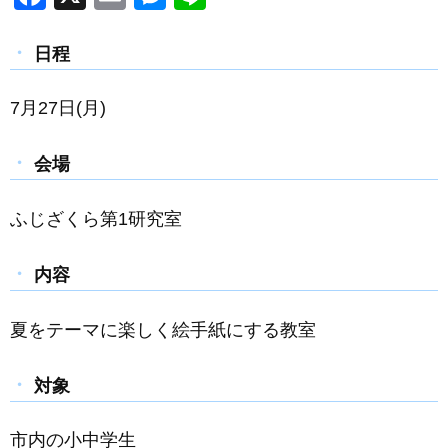
a
m
e
n
c
ail
ss
e
日程
e
e
7月27日(月)
b
n
o
g
会場
o
er
k
ふじざくら第1研究室
内容
夏をテーマに楽しく絵手紙にする教室
対象
市内の小中学生