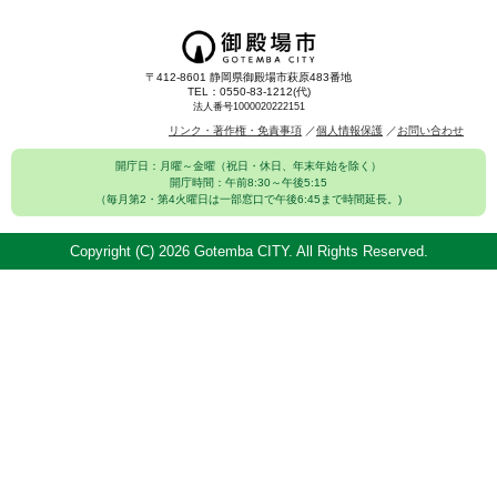
〒412-8601 静岡県御殿場市萩原483番地
TEL：0550-83-1212(代)
法人番号1000020222151
リンク・著作権・免責事項
個人情報保護
お問い合わせ
開庁日：月曜～金曜（祝日・休日、年末年始を除く）
開庁時間：午前8:30～午後5:15
（毎月第2・第4火曜日は一部窓口で午後6:45まで時間延長。)
Copyright (C)
2026 Gotemba CITY. All Rights Reserved.