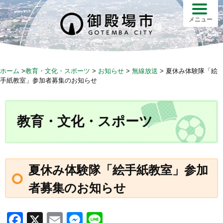
S
k
メニュー
i
p
t
o
ホーム
>
教育・文化・スポーツ
>
お知らせ
>
無線放送
>
夏休み体験隊「絵
c
手紙教室」参加者募集のお知らせ
o
n
t
教育・文化・スポーツ
e
n
t
夏休み体験隊「絵手紙教室」参加
者募集のお知らせ
F
X
E
M
Li