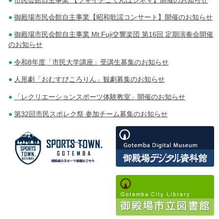
シ
御殿場市民会館自主事業【昭和歌謡コンサート】開催のお知らせ
ョ
御殿場市民会館自主事業 Mt.Fuji交響楽団 第16回 定期演奏会開催
ン
のお知らせ
令和8年度「市民大学講座」受講生募集のお知らせ
人形劇「おむすびころりん」観劇募集のお知らせ
「レクリエーションスポーツ体験教室」開催のお知らせ
第32回市民スポレク祭 参加チーム募集のお知らせ