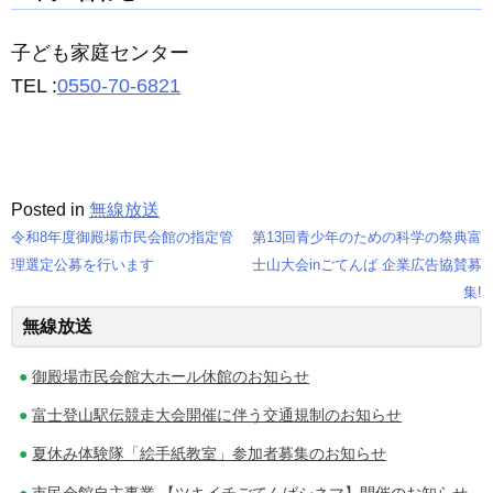
子ども家庭センター
TEL :
0550-70-6821
Posted in
無線放送
令和8年度御殿場市民会館の指定管
第13回青少年のための科学の祭典富
投
理選定公募を行います
士山大会inごてんば 企業広告協賛募
集!
稿
無線放送
ナ
御殿場市民会館大ホール休館のお知らせ
ビ
富士登山駅伝競走大会開催に伴う交通規制のお知らせ
ゲ
夏休み体験隊「絵手紙教室」参加者募集のお知らせ
ー
市民会館自主事業 【ツキイチごてんばシネマ】開催のお知らせ