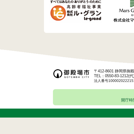
ゲ
ー
シ
ョ
ン
〒412-8601 静岡県
TEL：0550-83-1212(代
法人番号100002022215
開庁時間