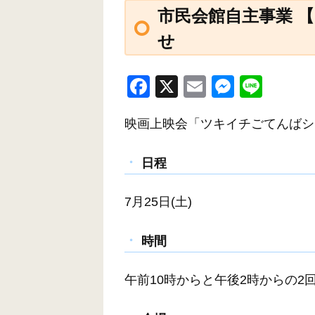
市民会館自主事業 
せ
F
X
E
M
Li
a
m
e
n
映画上映会「ツキイチごてんばシ
c
ail
ss
e
e
e
日程
b
n
o
g
7月25日(土)
o
er
k
時間
午前10時からと午後2時からの2