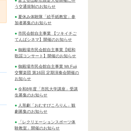
富士登山駅伝競走大会開催に伴
う交通規制のお知らせ
夏休み体験隊「絵手紙教室」参
加者募集のお知らせ
市民会館自主事業 【ツキイチご
てんばシネマ】開催のお知らせ
御殿場市民会館自主事業【昭和
歌謡コンサート】開催のお知らせ
御殿場市民会館自主事業 Mt.Fuji
交響楽団 第16回 定期演奏会開催の
お知らせ
令和8年度「市民大学講座」受講
生募集のお知らせ
人形劇「おむすびころりん」観
劇募集のお知らせ
「レクリエーションスポーツ体
験教室」開催のお知らせ