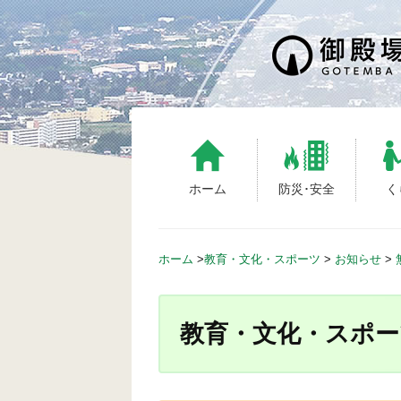
S
k
i
p
t
o
c
o
n
ホーム
防災･安全
く
t
e
n
ホーム
>
教育・文化・スポーツ
>
お知らせ
>
t
教育・文化・スポー