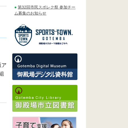
第32回市民スポレク祭 参加チー
ム募集のお知らせ
版ア
組