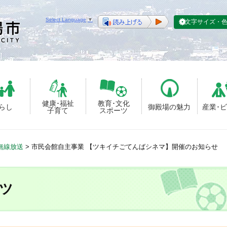
Select Language
▼
文字サイズ・
健康･福祉
教育･文化
らし
御殿場の魅力
産業･
子育て
スポーツ
無線放送
>
市民会館自主事業 【ツキイチごてんばシネマ】開催のお知らせ
ツ