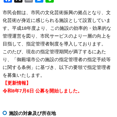
a
m
e
n
市民会館は、市民の文化芸術振興の拠点となり、文
c
ail
ss
e
化芸術が身近に感じられる施設として設置していま
e
e
す。平成18年度より、この施設の効率的・効果的な
b
n
管理運営を図り、市民サービスのより一層の向上を
o
g
目指して、指定管理者制度を導入しております。
o
er
このたび、現在の指定管理期間が満了するにあた
k
り、「御殿場市公の施設の指定管理者の指定手続等
に関する条例」に基づき、以下の要領で指定管理者
を募集いたします。
【更新情報】
令和8年7月6日 公募を開始しました。
施設の対象及び所在地