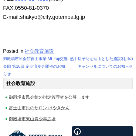
FAX:0550-81-0370
E-mail:shakyo@city.gotemba.lg.jp
Posted in
社会教育施設
御殿場市民会館自主事業 Mt.Fuji交響
熱中症予防を理由とした施設利用の
投
楽団 第16回 定期演奏会開催のお知
キャンセルについてのお知らせ
らせ
稿
社会教育施設
ナ
御殿場市民会館の指定管理者を公募します
ビ
富士山市民のサロン けやきかん
ゲ
御殿場市東山青少年広場
ー
シ