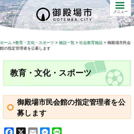
S
k
メニュー
i
p
t
o
ホーム
>
教育・文化・スポーツ
>
施設一覧
>
社会教育施設
>
御殿場市民会
c
館の指定管理者を公募します
o
n
t
教育・文化・スポーツ
e
n
t
御殿場市民会館の指定管理者を公
募します
F
X
E
M
Li