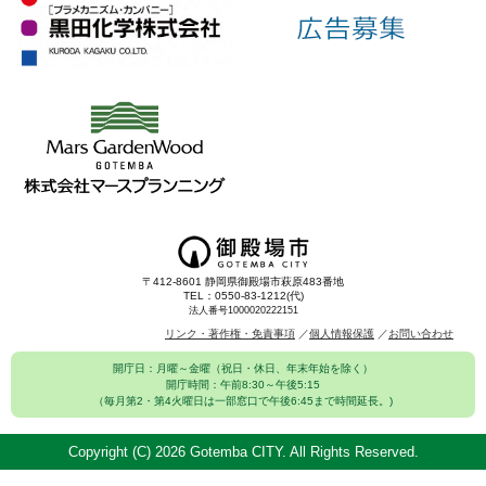
〒412-8601 静岡県御殿場市萩原483番地
TEL：0550-83-1212(代)
法人番号1000020222151
リンク・著作権・免責事項
個人情報保護
お問い合わせ
開庁日：月曜～金曜（祝日・休日、年末年始を除く）
開庁時間：午前8:30～午後5:15
（毎月第2・第4火曜日は一部窓口で午後6:45まで時間延長。)
Copyright (C)
2026 Gotemba CITY. All Rights Reserved.