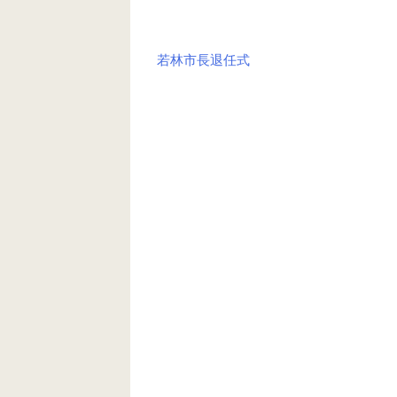
若林市長退任式
投
稿
ナ
ビ
ゲ
ー
シ
ョ
ン