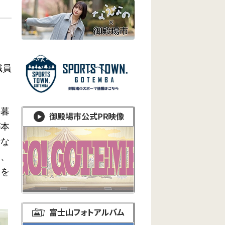
職員
の暮
が本
行な
て、
ちを