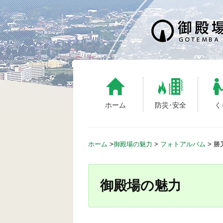
S
k
i
p
t
o
c
o
n
ホーム
防災･安全
く
t
e
n
ホーム
>
御殿場の魅力
>
フォトアルバム
>
勝
t
御殿場の魅力