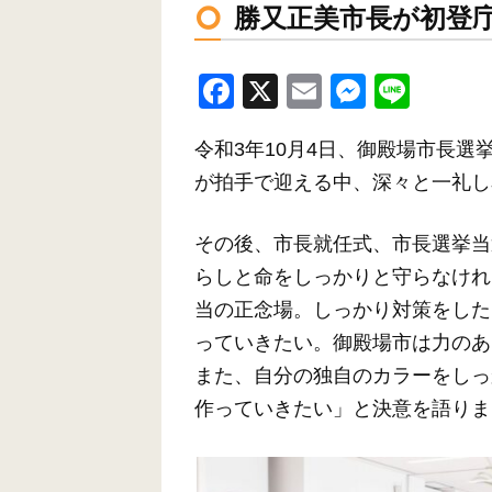
勝又正美市長が初登
F
X
E
M
Li
a
m
e
n
令和3年10月4日、御殿場市長
c
ail
ss
e
が拍手で迎える中、深々と一礼し
e
e
b
n
その後、市長就任式、市長選挙当
o
g
らしと命をしっかりと守らなけれ
o
er
当の正念場。しっかり対策をした
k
っていきたい。御殿場市は力のあ
また、自分の独自のカラーをしっ
作っていきたい」と決意を語りま