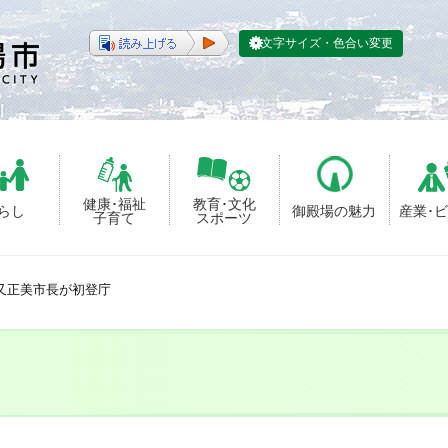
文字サイズ・色合い変更
健康･福祉
教育･文化
らし
御殿場の魅力
産業･
子育て
スポーツ
又正美市長が初登庁