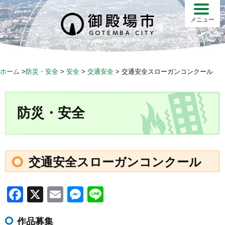
S
k
メニュー
i
p
t
o
ホーム
>
防災・安全
>
安全
>
交通安全
>
交通安全スローガンコンクール
c
o
n
防災・安全
t
e
n
t
交通安全スローガンコンクール
F
X
E
M
Li
a
m
e
n
作品募集