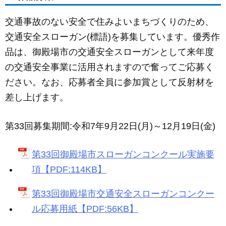
c
ail
ss
e
e
e
交通事故のない安全で住みよいまちづくりのため、
b
n
交通安全スローガン(標語)を募集しています。優秀作
o
g
品は、御殿場市の交通安全スローガンとして来年度
o
er
の交通安全事業に活用されますので奮ってご応募く
k
ださい。なお、応募者全員に参加賞として反射材を
差し上げます。
第33回募集期間:令和7年9月22日(月)～12月19日(金)
第33回御殿場市スローガンコンクール実施要
項【PDF:114KB】
第33回御殿場市交通安全スローガンコンクー
ル応募用紙【PDF:56KB】