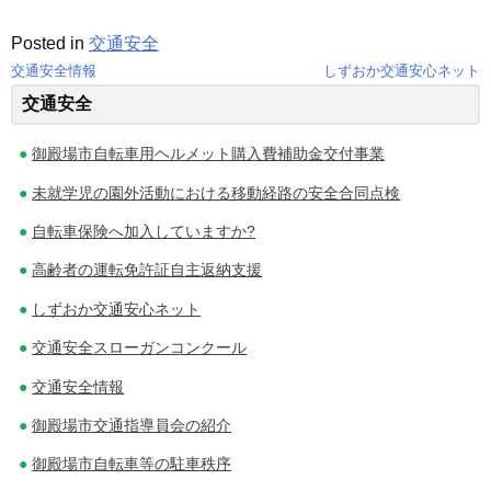
Posted in
交通安全
交通安全情報
しずおか交通安心ネット
投
交通安全
稿
御殿場市自転車用ヘルメット購入費補助金交付事業
ナ
未就学児の園外活動における移動経路の安全合同点検
ビ
自転車保険へ加入していますか?
ゲ
高齢者の運転免許証自主返納支援
ー
しずおか交通安心ネット
シ
交通安全スローガンコンクール
ョ
交通安全情報
ン
御殿場市交通指導員会の紹介
御殿場市自転車等の駐車秩序