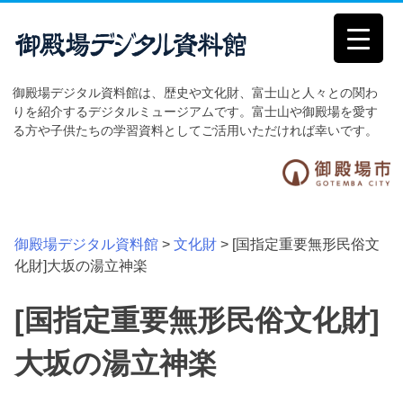
Skip
to
content
御殿場デジタル資料館は、歴史や文化財、富士山と人々との関わ
りを紹介するデジタルミュージアムです。富士山や御殿場を愛す
る方や子供たちの学習資料としてご活用いただければ幸いです。
御殿場デジタル資料館
>
文化財
>
[国指定重要無形民俗文
化財]大坂の湯立神楽
[国指定重要無形民俗文化財]
大坂の湯立神楽