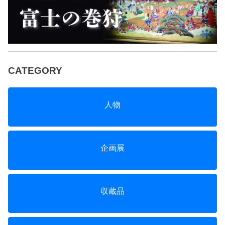
ー
シ
ョ
ン
CATEGORY
人物
企画展
収蔵品