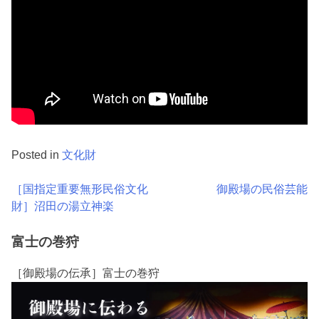
Posted in
文化財
投
［国指定重要無形民俗文化
御殿場の民俗芸能
財］沼田の湯立神楽
稿
ナ
富士の巻狩
ビ
［御殿場の伝承］富士の巻狩
ゲ