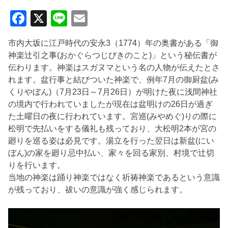
Facebook
X
Line
Email
市内大坂に江戸時代の安永3（1774）年の奥書がある「御
神楽辻引之事(おかぐらつじびきのこと)」という秘伝書が
伝わります。神楽はスガヌマという名の人物が伝えたとさ
れます。盆行事と結びついた神楽で、例年7月の御厨盆(み
くりやぼん)（7月23日～7月26日）が明けた夜に浅間神社
の境内で行われていましたが現在は盆明けの26日が過ぎ
た土曜日の夜に行われています。宮巡(みやめぐ)りの際に
松明で先払いをする儀礼も残っており、大松明2本が宮の
廻りを巡る姿は必見です。湯立を行った翌日は新盆(にい
ぼん)の家を廻り忌中払い、家々を回る家別、村境で辻切
りを行います。
当地の神楽は踊り神楽ではなく祈祷神楽であるという意識
が残っており、祓いの意識が強く感じられます。