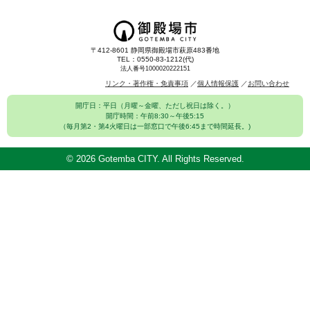
〒412-8601 静岡県御殿場市萩原483番地
TEL：0550-83-1212(代)
法人番号1000020222151
リンク・著作権・免責事項
個人情報保護
お問い合わせ
開庁日：平日（月曜～金曜、ただし祝日は除く。）
開庁時間：午前8:30～午後5:15
（毎月第2・第4火曜日は一部窓口で午後6:45まで時間延長。)
©
2026 Gotemba CITY. All Rights Reserved.