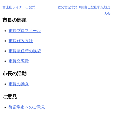
富士山ライナー出発式
秩父宮記念第50回富士登山駅伝競走
投
大会
稿
市長の部屋
ナ
市長プロフィール
ビ
市長施政方針
ゲ
市長就任時の挨拶
ー
市長交際費
シ
市長の活動
ョ
市長の動き
ン
ご意見
御殿場市へのご意見