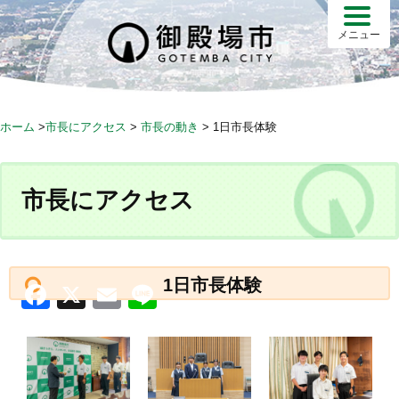
Skip
to
メニュー
content
ホーム
>
市長にアクセス
>
市長の動き
>
1日市長体験
市長にアクセス
1日市長体験
F
X
E
Li
a
m
n
c
ail
e
e