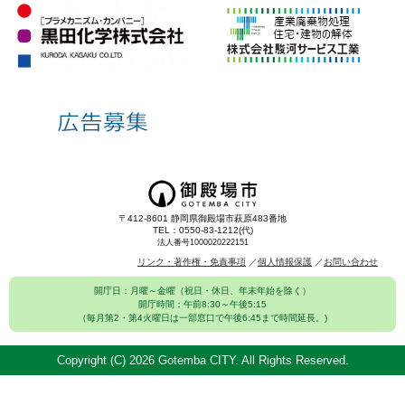
〒412-8601 静岡県御殿場市萩原483番地
TEL：0550-83-1212(代)
法人番号1000020222151
リンク・著作権・免責事項
個人情報保護
お問い合わせ
開庁日：月曜～金曜（祝日・休日、年末年始を除く）
開庁時間：午前8:30～午後5:15
（毎月第2・第4火曜日は一部窓口で午後6:45まで時間延長。)
Copyright (C)
2026 Gotemba CITY. All Rights Reserved.