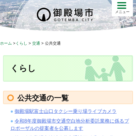
S
k
メニュー
i
p
t
o
ホーム
>
くらし
>
交通
>
公共交通
c
o
n
くらし
t
e
n
t
公共交通の一覧
御殿場駅富士山口タクシー乗り場ライブカメラ
令和8年度御殿場市交通空白地分析委託業務に係るプ
ロポーザルの提案者を公募します