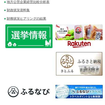
地方公営企業経営比較分析表
ビ
財政状況資料集
ゲ
財務状況ヒアリングの結果
ー
シ
ョ
ン