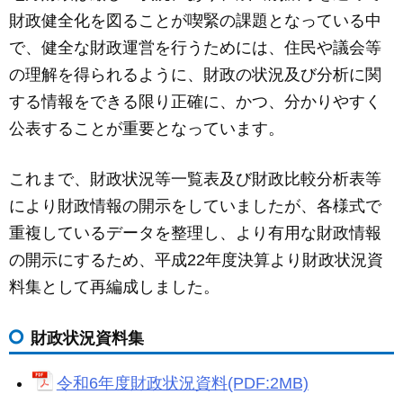
c
ail
ss
e
財政健全化を図ることが喫緊の課題となっている中
e
e
で、健全な財政運営を行うためには、住民や議会等
b
n
の理解を得られるように、財政の状況及び分析に関
o
g
する情報をできる限り正確に、かつ、分かりやすく
o
er
公表することが重要となっています。
k
これまで、財政状況等一覧表及び財政比較分析表等
により財政情報の開示をしていましたが、各様式で
重複しているデータを整理し、より有用な財政情報
の開示にするため、平成22年度決算より財政状況資
料集として再編成しました。
財政状況資料集
令和6年度財政状況資料(PDF:2MB)