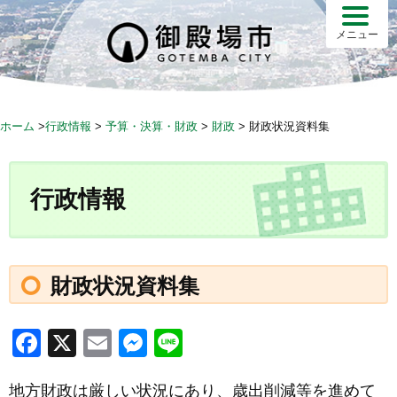
S
k
メニュー
i
p
t
o
ホーム
>
行政情報
>
予算・決算・財政
>
財政
>
財政状況資料集
c
o
n
行政情報
t
e
n
t
財政状況資料集
F
X
E
M
Li
a
m
e
n
地方財政は厳しい状況にあり、歳出削減等を進めて