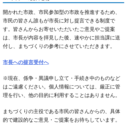
c
ail
ss
e
e
e
開かれた市政、市民参加型の市政を推進するため、
b
n
市民の皆さん誰もが市長に対し提言できる制度で
o
g
す。皆さんからお寄せいただいたご意見やご提案
o
er
は、市長が内容を拝見した後、速やかに担当課に送
k
付し、まちづくりの参考にさせていただきます。
市長への提言受付へ
※現在、係争・異議申し立て・手続き中のものなど
はご遠慮ください。個人情報については、厳正に管
理を行い、他の目的に利用することはありません。
まちづくりの主役である市民の皆さんからの、具体
的で建設的なご意見・ご提案をお待ちしています。