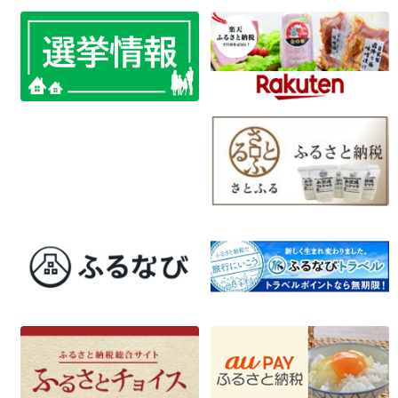
ー
シ
ョ
ン