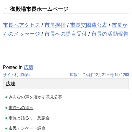
御殿場市長ホームページ
市長へアクセス
/
市長挨拶
/
市長交際費公表
/
市長か
らのメッセージ
/
市長への提言受付
/
市長の活動報告
Posted in
広聴
サイト利用案内
広報ごてんば 12月21日号 No.1263
投
広聴
稿
みんなの声を活かす意見公募
ナ
市長への提言
ビ
市長と語るミニ懇談会
ゲ
市民アンケート調査