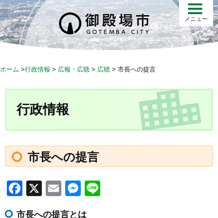
S
k
メニュー
i
p
t
o
ホーム
>
行政情報
>
広報・広聴
>
広聴
>
市長への提言
c
o
n
行政情報
t
e
n
t
市長への提言
F
X
E
M
Li
a
m
e
n
市長への提言とは