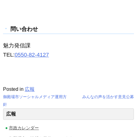
問い合わせ
魅力発信課
TEL:
0550-82-4127
Posted in
広報
御殿場市ソーシャルメディア運用方
みんなの声を活かす意見公募
投
針
広報
稿
ナ
市政カレンダー