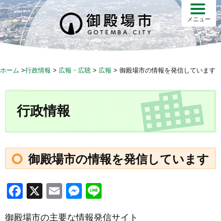
S
k
メニュー
i
p
t
o
ホーム
>
行政情報
>
広報・広聴
>
広報
>
御殿場市の情報を発信しています
c
o
n
行政情報
t
e
n
t
御殿場市の情報を発信しています
F
X
E
M
Li
a
m
e
n
御殿場市の主要な情報発信サイト