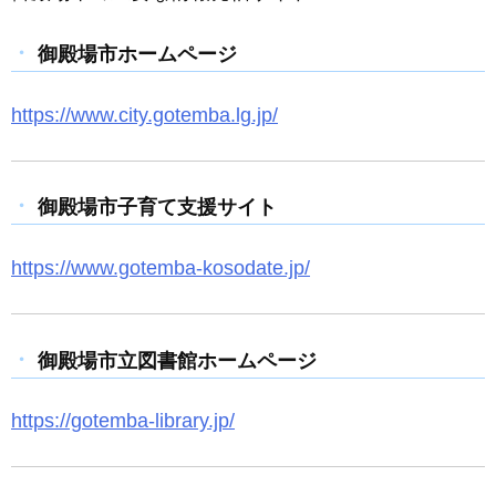
c
ail
ss
e
e
e
御殿場市ホームページ
b
n
o
g
https://www.city.gotemba.lg.jp/
o
er
k
御殿場市子育て支援サイト
https://www.gotemba-kosodate.jp/
御殿場市立図書館ホームページ
https://gotemba-library.jp/