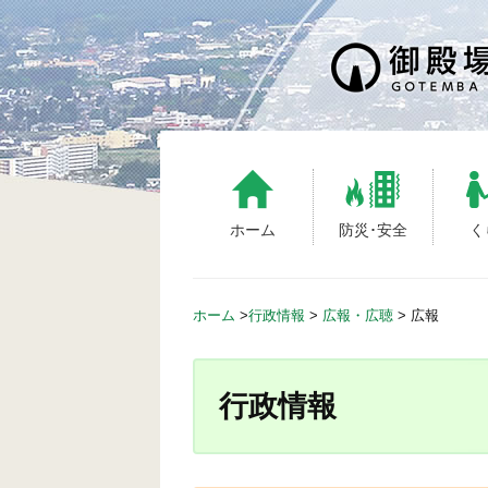
S
k
i
p
t
o
c
o
n
ホーム
防災･安全
く
t
e
n
ホーム
>
行政情報
>
広報・広聴
>
広報
t
行政情報