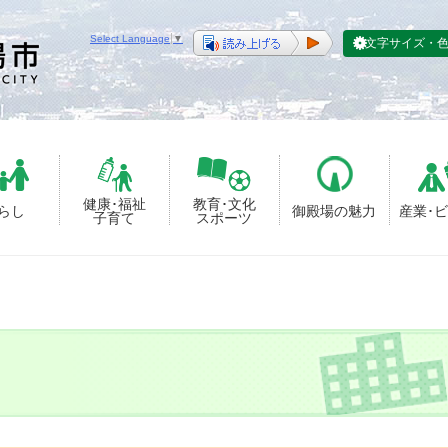
Select Language
▼
文字サイズ・
健康･福祉
教育･文化
らし
御殿場の魅力
産業･
子育て
スポーツ