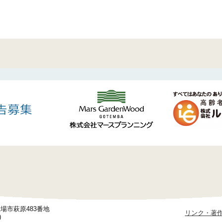
御殿場市萩原483番地
リンク・著
)