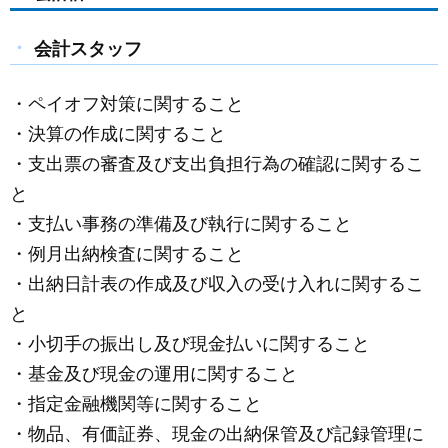
c
ail
ss
e
e
e
会計スタッフ
b
n
o
g
・ペイオフ対策に関すること
o
er
・決算の作成に関すること
k
・支出票の審査及び支出負担行為の確認に関するこ
と
・支払い事務の準備及び執行に関すること
・例月出納検査に関すること
・出納日計表の作成及び収入の受け入れに関するこ
と
・小切手の振出し及び現金払いに関すること
・基金及び現金の運用に関すること
・指定金融機関等に関すること
・物品、有価証券、現金の出納保管及び記録管理に