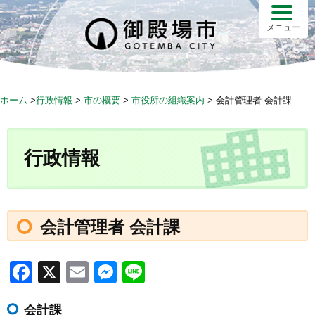
S
k
メニュー
i
p
t
o
ホーム
>
行政情報
>
市の概要
>
市役所の組織案内
>
会計管理者 会計課
c
o
n
行政情報
t
e
n
t
会計管理者 会計課
F
X
E
M
Li
a
m
e
n
会計課