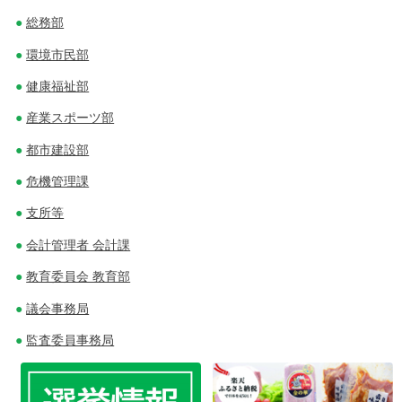
ビ
総務部
ゲ
環境市民部
ー
健康福祉部
シ
産業スポーツ部
ョ
都市建設部
ン
危機管理課
支所等
会計管理者 会計課
教育委員会 教育部
議会事務局
監査委員事務局