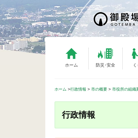
S
k
i
p
t
o
c
o
n
ホーム
防災･安全
く
t
e
n
ホーム
>
行政情報
>
市の概要
>
市役所の組織
t
行政情報