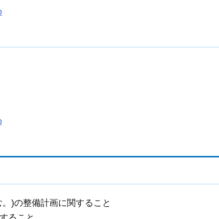
p
p
む。)の整備計画に関すること
すること