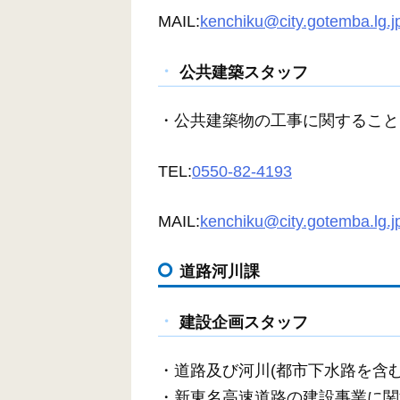
MAIL:
kenchiku@city.gotemba.lg.j
公共建築スタッフ
・公共建築物の工事に関すること
TEL:
0550-82-4193
MAIL:
kenchiku@city.gotemba.lg.j
道路河川課
建設企画スタッフ
・道路及び河川(都市下水路を含
・新東名高速道路の建設事業に関