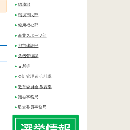
総務部
環境市民部
健康福祉部
産業スポーツ部
都市建設部
危機管理課
支所等
会計管理者 会計課
教育委員会 教育部
議会事務局
監査委員事務局