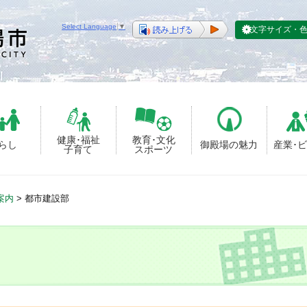
Select Language
▼
文字サイズ・
健康･福祉
教育･文化
らし
御殿場の魅力
産業･
子育て
スポーツ
案内
>
都市建設部