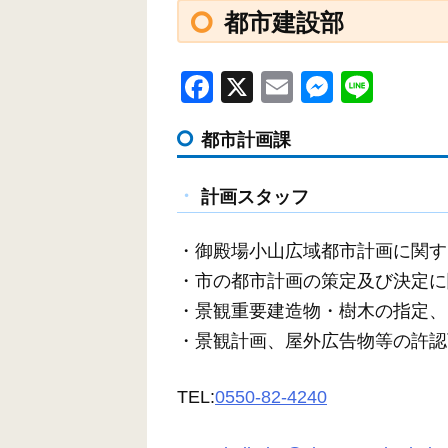
都市建設部
F
X
E
M
Li
a
m
e
n
都市計画課
c
ail
ss
e
e
e
計画スタッフ
b
n
o
g
・御殿場小山広域都市計画に関す
o
er
・市の都市計画の策定及び決定に
k
・景観重要建造物・樹木の指定、
・景観計画、屋外広告物等の許認
TEL:
0550-82-4240