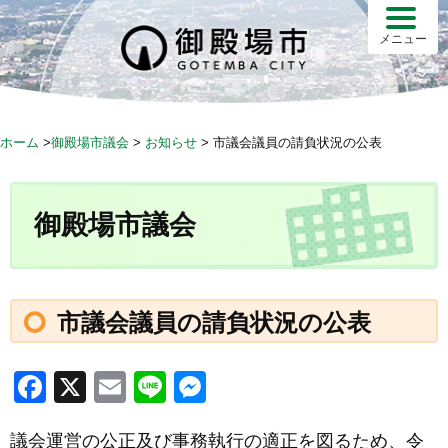
メニュー
ホーム
>
御殿場市議会
>
お知らせ
>
市議会議員の請負状況の公表
御殿場市議会
市議会議員の請負状況の公表
F
X
E
Li
M
a
m
n
e
議会運営の公正及び事務執行の適正を図るため、令