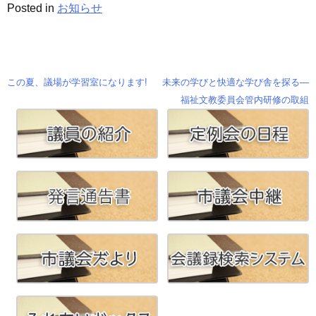
Posted in
お知らせ
この夏、議場が学習室になります!
未来の学びと快適な学び舎を探る―
投
福祉文教委員会管内研修の取組
稿
ナ
ビ
ゲ
ー
シ
ョ
ン