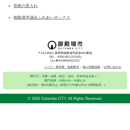
視察の受入れ
御殿場市議会ふれあいボックス
〒412-8601 静岡県御殿場市萩原483番地
TEL：0550-83-1212(代)
法人番号1000020222151
リンク・著作権・免責事項
個人情報保護
お問い合わせ
開庁日：月曜～金曜（祝日・休日、年末年始を除く）
開庁時間：午前8:30～午後5:15
（毎月第2・第4火曜日は一部窓口で午後6:45まで時間延長。)
©
2026 Gotemba CITY. All Rights Reserved.