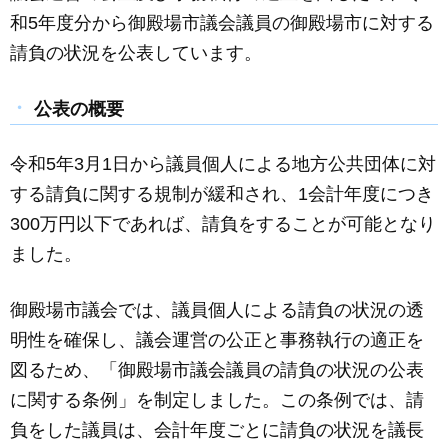
c
ail
e
ss
和5年度分から御殿場市議会議員の御殿場市に対する
e
e
請負の状況を公表しています。
b
n
o
g
公表の概要
o
er
k
令和5年3月1日から議員個人による地方公共団体に対
する請負に関する規制が緩和され、1会計年度につき
300万円以下であれば、請負をすることが可能となり
ました。
御殿場市議会では、議員個人による請負の状況の透
明性を確保し、議会運営の公正と事務執行の適正を
図るため、「御殿場市議会議員の請負の状況の公表
に関する条例」を制定しました。この条例では、請
負をした議員は、会計年度ごとに請負の状況を議長