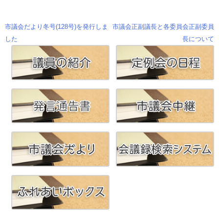
市議会だより冬号(128号)を発行しま
市議会正副議長と各委員会正副委員
投
した
長について
稿
ナ
ビ
ゲ
ー
シ
ョ
ン