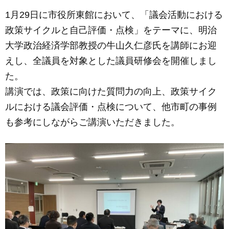
a
m
n
e
1月29日に市役所東館において、「議会活動における
c
ail
e
ss
政策サイクルと自己評価・点検」をテーマに、明治
e
e
大学政治経済学部教授の牛山久仁彦氏を講師にお迎
b
n
えし、全議員を対象とした議員研修会を開催しまし
o
g
た。
o
er
講演では、政策に向けた質問力の向上、政策サイク
k
ルにおける議会評価・点検について、他市町の事例
も参考にしながらご講演いただきました。