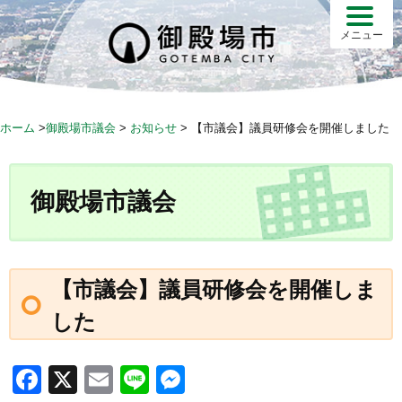
メニュー
ホーム
>
御殿場市議会
>
お知らせ
>
【市議会】議員研修会を開催しました
御殿場市議会
【市議会】議員研修会を開催しま
した
F
X
E
Li
M