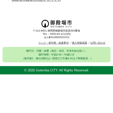
〒412-8601 静岡県御殿場市萩原483番地
TEL：0550-83-1212(代)
法人番号1000020222151
リンク・著作権・免責事項
個人情報保護
お問い合わせ
開庁日：月曜～金曜（祝日・休日、年末年始を除く）
開庁時間：午前8:30～午後5:15
（毎月第2・第4火曜日は一部窓口で午後6:45まで時間延長。)
©
2026 Gotemba CITY. All Rights Reserved.